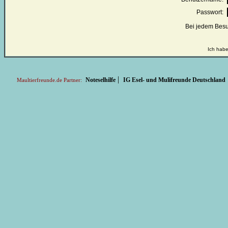
Passwort:
Bei jedem Besu
Ich habe
|
Noteselhilfe
IG Esel- und Mulifreunde Deutschland
Maultierfreunde.de Partner: