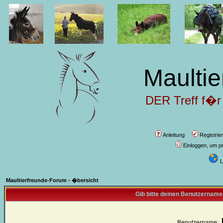
Maultie
DER Treff f�r
Anleitung
Registrie
Einloggen, um pr
L
Maultierfreunde-Forum - �bersicht
Gib bitte deinen Benutzername
Benutzername: