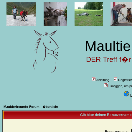
Maultie
DER Treff f�r
Anleitung
Registrie
Einloggen, um pr
L
Maultierfreunde-Forum - �bersicht
Gib bitte deinen Benutzername
Benutzername: