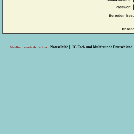
Passwort:
Bei jedem Besu
Ich habe
|
Noteselhilfe
IG Esel- und Mulifreunde Deutschland
Maultierfreunde.de Partner: