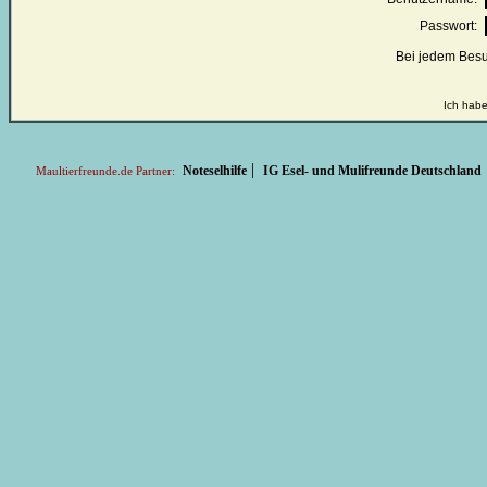
Passwort:
Bei jedem Besu
Ich habe
|
Noteselhilfe
IG Esel- und Mulifreunde Deutschland
Maultierfreunde.de Partner: