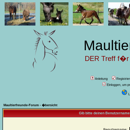
Maultie
DER Treff f�r
Anleitung
Registrie
Einloggen, um pr
L
Maultierfreunde-Forum - �bersicht
Gib bitte deinen Benutzername
Benutzername: