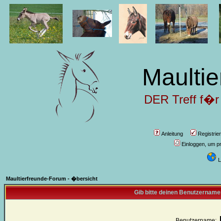
Maultie
DER Treff f�r
Anleitung
Registrie
Einloggen, um pr
L
Maultierfreunde-Forum - �bersicht
Gib bitte deinen Benutzername
Benutzername: