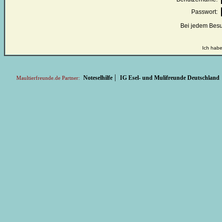
Passwort:
Bei jedem Besu
Ich habe
|
Noteselhilfe
IG Esel- und Mulifreunde Deutschland
Maultierfreunde.de Partner: