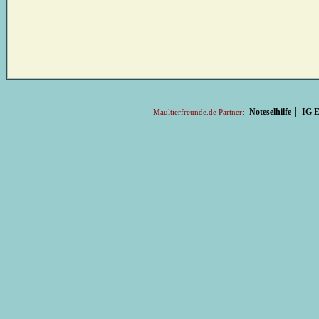
|
Noteselhilfe
IG E
Maultierfreunde.de Partner: