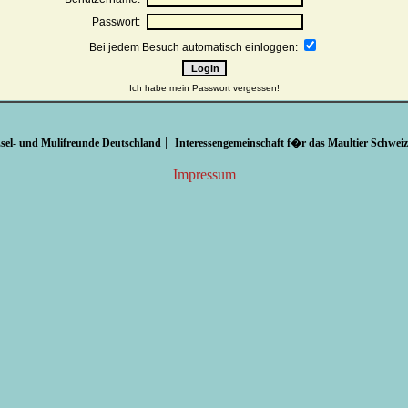
Passwort:
Bei jedem Besuch automatisch einloggen:
Ich habe mein Passwort vergessen!
|
sel- und Mulifreunde Deutschland
Interessengemeinschaft f�r das Maultier Schweiz
Impressum