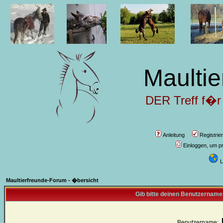
Maultie
DER Treff f�r
Anleitung
Registrie
Einloggen, um pr
L
Maultierfreunde-Forum - �bersicht
Gib bitte deinen Benutzername
Benutzername: