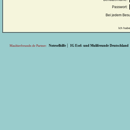
Passwort:
Bei jedem Besu
Ich habe
|
Noteselhilfe
IG Esel- und Mulifreunde Deutschland
Maultierfreunde.de Partner: