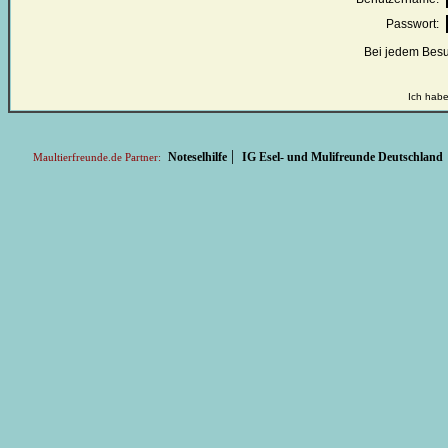
Passwort:
Bei jedem Besu
Ich habe
|
Noteselhilfe
IG Esel- und Mulifreunde Deutschland
Maultierfreunde.de Partner: