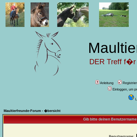
Maultie
DER Treff f�r
Anleitung
Registrie
Einloggen, um pr
L
Maultierfreunde-Forum - �bersicht
Gib bitte deinen Benutzername
Benutzername: