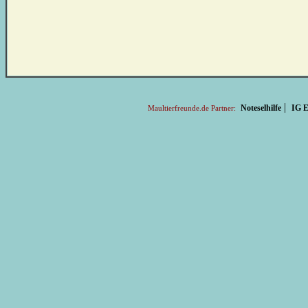
|
Noteselhilfe
IG E
Maultierfreunde.de Partner: