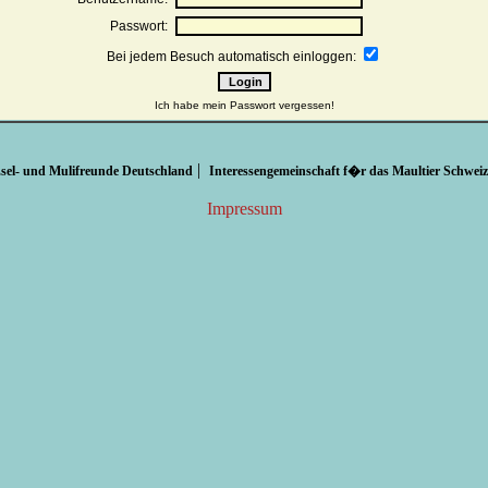
Passwort:
Bei jedem Besuch automatisch einloggen:
Ich habe mein Passwort vergessen!
|
sel- und Mulifreunde Deutschland
Interessengemeinschaft f�r das Maultier Schweiz
Impressum