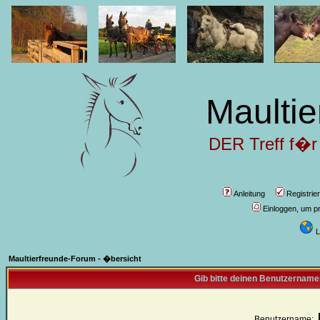
Maultie
DER Treff f�r
Anleitung
Registrie
Einloggen, um pr
L
Maultierfreunde-Forum - �bersicht
Gib bitte deinen Benutzername
Benutzername: