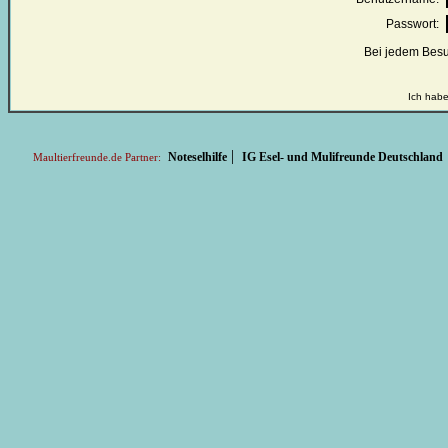
Passwort:
Bei jedem Besu
Ich habe
|
Noteselhilfe
IG Esel- und Mulifreunde Deutschland
Maultierfreunde.de Partner: