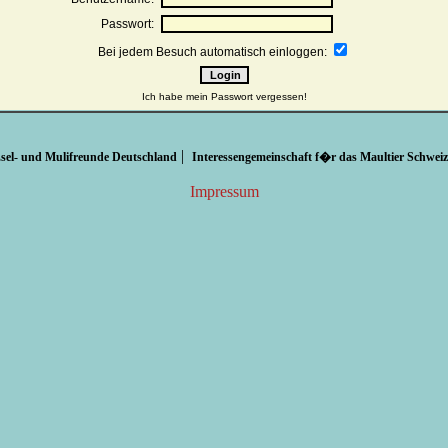
Passwort:
Bei jedem Besuch automatisch einloggen:
Ich habe mein Passwort vergessen!
|
sel- und Mulifreunde Deutschland
Interessengemeinschaft f�r das Maultier Schweiz
Impressum