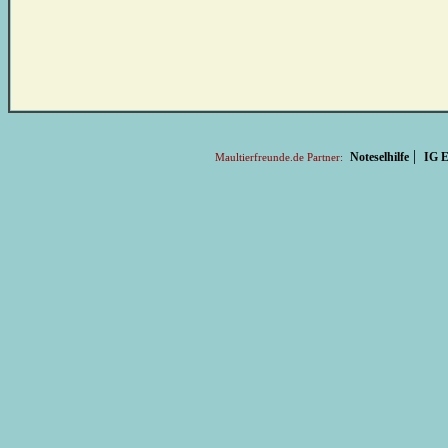
|
Noteselhilfe
IG E
Maultierfreunde.de Partner: