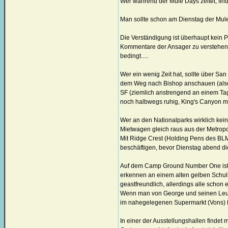
Wer während der Mule Days zeltet, find
Man sollte schon am Dienstag der Mul
Die Verständigung ist überhaupt kein P
Kommentare der Ansager zu verstehen. A
bedingt.....
Wer ein wenig Zeit hat, sollte über Sa
dem Weg nach Bishop anschauen (also 
SF (ziemlich anstrengend an einem Tag!
noch halbwegs ruhig, King's Canyon ma
Wer an den Nationalparks wirklich kein 
Mietwagen gleich raus aus der Metropo
Mit Ridge Crest (Holding Pens des BL
beschäftigen, bevor Dienstag abend di
Auf dem Camp Ground Number One ist de
erkennen an einem alten gelben Schul
geastfreundlich, allerdings alle schon e
Wenn man von George und seinen Leute
im nahegelegenen Supermarkt (Vons) K
In einer der Ausstellungshallen findet