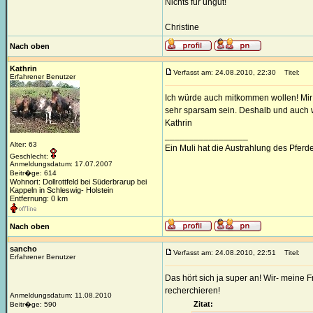
Nichts für ungut!
Christine
Nach oben
Kathrin
Verfasst am: 24.08.2010, 22:30
Titel:
Erfahrener Benutzer
Ich würde auch mitkommen wollen! Mir
sehr sparsam sein. Deshalb und auch 
Kathrin
_________________
Alter: 63
Ein Muli hat die Austrahlung des Pfer
Geschlecht:
Anmeldungsdatum: 17.07.2007
Beitr�ge: 614
Wohnort: Dollrottfeld bei Süderbrarup bei
Kappeln in Schleswig- Holstein
Entfernung: 0 km
Nach oben
sancho
Verfasst am: 24.08.2010, 22:51
Titel:
Erfahrener Benutzer
Das hört sich ja super an! Wir- meine
recherchieren!
Anmeldungsdatum: 11.08.2010
Zitat:
Beitr�ge: 590