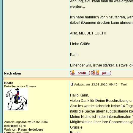
Ahnung, evtl. kann man da was organisi
werden...
Ich habe natürlich vor hinzufahren, w
dabei! (Daumen drücken kann übrigens
Also, MELDET EUCH!
Liebe Grüße
Karin
_________________
Einer der will, ist vie stärker, als zwei 
Nach oben
Beate
Verfasst am: 23.08.2010, 09:45
Titel:
Betreiberin des Forums
Hallo Karin,
vielen Dank für Deine Beschreibung un
Also ich werde sicherlich keine 14 Tag
(falls die Sache überhaupt zustande ko
Meine Nichte ist in der internationalen
Möglichkeiten über ihre Connections gi
Anmeldungsdatum: 26.02.2004
Beitr�ge: 4375
Grüssle
Wohnort: Raum Heidelberg
Beate