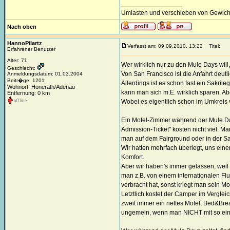
_________________
Umlasten und verschieben von Gewicht,
Nach oben
HannoPilartz
Verfasst am: 09.09.2010, 13:22
Titel:
Erfahrener Benutzer
Alter: 71
Wer wirklich nur zu den Mule Days will, 
Geschlecht:
Von San Francisco ist die Anfahrt deutl
Anmeldungsdatum: 01.03.2004
Beitr�ge: 1201
Allerdings ist es schon fast ein Sakri
Wohnort: Honerath/Adenau
kann man sich m.E. wirklich sparen. Ab
Entfernung: 0 km
Wobei es eigentlich schon im Umkreis
Ein Motel-Zimmer während der Mule Days 
Admission-Ticket" kosten nicht viel. Ma
man auf dem Fairground oder in der Sad
Wir hatten mehrfach überlegt, uns ein
Komfort.
Aber wir haben's immer gelassen, weil
man z.B. von einem internationalen F
verbracht hat, sonst kriegt man sein Mo
Letztlich kostet der Camper im Vergle
zweit immer ein nettes Motel, Bed&Brea
ungemein, wenn man NICHT mit so eine