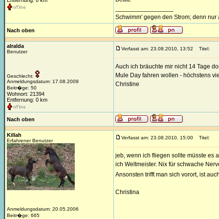
Entfernung: 0 km
_________________
Schwimm' gegen den Strom; denn nur a
Nach oben
alralda
Verfasst am: 23.08.2010, 13:52
Titel:
Benutzer
Auch ich bräuchte mir nicht 14 Tage 
Mule Day fahren wollen - höchstens vi
Geschlecht:
Anmeldungsdatum: 17.08.2009
Christine
Beitr�ge: 50
Wohnort: 21394
Entfernung: 0 km
Nach oben
Killah
Verfasst am: 23.08.2010, 15:00
Titel:
Erfahrener Benutzer
jeb, wenn ich fliegen sollte müsste e
ich Weltmeister. Nix für schwache Nerv
Ansonsten trifft man sich vorort, ist a
Christina
Anmeldungsdatum: 20.05.2006
Beitr�ge: 665