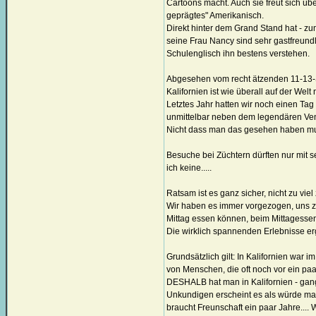
Cartoons macht. Auch sie freut sich üb
geprägtes" Amerikanisch.
Direkt hinter dem Grand Stand hat - zu
seine Frau Nancy sind sehr gastfreundl
Schulenglisch ihn bestens verstehen.
Abgesehen vom recht ätzenden 11-13-St
Kalifornien ist wie überall auf der Wel
Letztes Jahr hatten wir noch einen Ta
unmittelbar neben dem legendären Ve
Nicht dass man das gesehen haben muss,
Besuche bei Züchtern dürften nur mit 
ich keine.....
Ratsam ist es ganz sicher, nicht zu vi
Wir haben es immer vorgezogen, uns zie
Mittag essen können, beim Mittagessen 
Die wirklich spannenden Erlebnisse erg
Grundsätzlich gilt: In Kalifornien war 
von Menschen, die oft noch vor ein p
DESHALB hat man in Kalifornien - gang 
Unkundigen erscheint es als würde man
braucht Freunschaft ein paar Jahre.... 