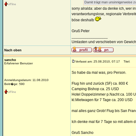
Damit trägt man unsinnigerweise zu
sorry alralda: aber da denke ich, wer in
verantwortungslose, regionale Verbreit
böse deshalb
Gruß Peter
_________________
Umlasten und verschieben von Gewicht,
Nach oben
sancho
Verfasst am: 25.08.2010, 07:17
Titel:
Erfahrener Benutzer
So habe da mal was, pro Person.
Anmeldungsdatum: 11.08.2010
Flug hin und zurück (SF) ca. 800 €
Beitr�ge: 590
Camping Bishop ca. 25 USD
Hotel Doppelzimmer p.Nacht ca. 100 
kl.Mietwagen für 7 Tage ca. 200 USD
mal alles ganz Grob! Flug bis San Fra
Ich denke mal für 7 Tage so mit allem
Gruß Sancho