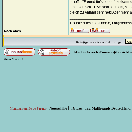
erhoffte "Freund für's Leben" ist (kann 
amerikanisch". DAS sind sie nicht, sie
gleich zu Anfang sehr nett! Aber mehr a
_________________
Trouble rides a fast horse; Forgiveness
Nach oben
Beitr�ge der letzten Zeit anzeigen:
Maultierfreunde-Forum - �bersicht
-
Seite
1
von
6
|
Noteselhilfe
IG Esel- und Mulifreunde Deutschland
Maultierfreunde.de Partner: