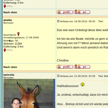
Entfernung: 0 km
Nach oben
alralda
Verfasst am: 19.08.2010, 09:33
Titel:
Benutzer
Das wär was! Unbdingt diese Idee weiter
Geschlecht:
Anmeldungsdatum: 17.08.2009
Ich bin da wie Beate: möchte zu gern 
Beitr�ge: 50
Ahnung von nix?? Wenn jemand dabei wä
Wohnort: 21394
Entfernung: 0 km
Und wenn's dann noch preislich im Rahm
Christine
Nach oben
karinsita
Verfasst am: 21.08.2010, 02:29
Titel: Bis
Benutzer
Hallihalloooooo!
Ja, erstmal, entschuldigt, dass ich mi
Also... Bishop ist toll und ich würde j