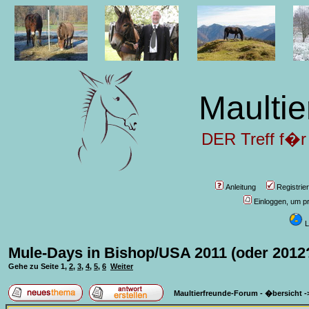
Maultie
DER Treff f�r
Anleitung
Registrie
Einloggen, um pr
L
Mule-Days in Bishop/USA 2011 (oder 2012
Gehe zu Seite
1
,
2
,
3
,
4
,
5
,
6
Weiter
Maultierfreunde-Forum - �bersicht
-