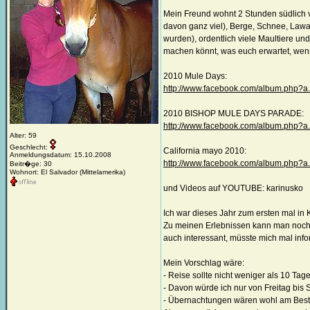
Mein Freund wohnt 2 Stunden südlich v
davon ganz viel), Berge, Schnee, Lawa
wurden), ordentlich viele Maultiere und
machen könnt, was euch erwartet, wenn
2010 Mule Days:
http://www.facebook.com/album.php?a
2010 BISHOP MULE DAYS PARADE:
http://www.facebook.com/album.php?
Alter: 59
Geschlecht:
California mayo 2010:
Anmeldungsdatum: 15.10.2008
http://www.facebook.com/album.php?
Beitr�ge: 30
Wohnort: El Salvador (Mittelamerika)
und Videos auf YOUTUBE: karinusko
Ich war dieses Jahr zum ersten mal in Ka
Zu meinen Erlebnissen kann man noch e
auch interessant, müsste mich mal inf
Mein Vorschlag wäre:
- Reise sollte nicht weniger als 10 Tage
- Davon würde ich nur von Freitag bi
- Übernachtungen wären wohl am Besten