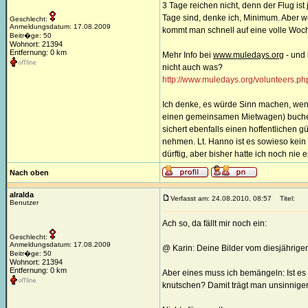
3 Tage reichen nicht, denn der Flug is
Tage sind, denke ich, Minimum. Aber we
Geschlecht:
Anmeldungsdatum: 17.08.2009
kommt man schnell auf eine volle Woc
Beitr�ge: 50
Wohnort: 21394
Entfernung: 0 km
Mehr Info bei
www.muledays.org
- und 
nicht auch was?
http://www.muledays.org/volunteers.p
Ich denke, es würde Sinn machen, wen
einen gemeinsamen Mietwagen) buchen,
sichert ebenfalls einen hoffentlichen 
nehmen. Lt. Hanno ist es sowieso kein 
dürftig, aber bisher hatte ich noch ni
Nach oben
alralda
Verfasst am: 24.08.2010, 08:57
Titel:
Benutzer
Ach so, da fällt mir noch ein:
Geschlecht:
Anmeldungsdatum: 17.08.2009
@ Karin: Deine Bilder vom diesjährige
Beitr�ge: 50
Wohnort: 21394
Entfernung: 0 km
Aber eines muss ich bemängeln: Ist es
knutschen? Damit trägt man unsinnigerw