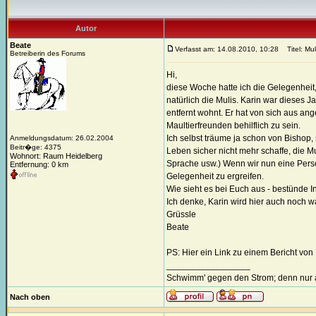
Autor
Beate
Verfasst am: 14.08.2010, 10:28
Titel: Mul
Betreiberin des Forums
Hi,
diese Woche hatte ich die Gelegenheit
natürlich die Mulis. Karin war dieses 
entfernt wohnt. Er hat von sich aus a
Maultierfreunden behilflich zu sein.
Ich selbst träume ja schon von Bishop, 
Anmeldungsdatum: 26.02.2004
Beitr�ge: 4375
Leben sicher nicht mehr schaffe, die M
Wohnort: Raum Heidelberg
Sprache usw.) Wenn wir nun eine Person v
Entfernung: 0 km
Gelegenheit zu ergreifen.
Wie sieht es bei Euch aus - bestünd
Ich denke, Karin wird hier auch noch 
Grüssle
Beate
PS: Hier ein Link zu einem Bericht vo
_________________
Schwimm' gegen den Strom; denn nur a
Nach oben