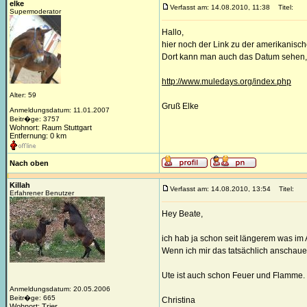
elke
Verfasst am: 14.08.2010, 11:38
Titel:
Supermoderator
Hallo,
hier noch der Link zu der amerikanisch
Dort kann man auch das Datum sehen,
http://www.muledays.org/index.php
Alter: 59
Gruß Elke
Anmeldungsdatum: 11.01.2007
Beitr�ge: 3757
Wohnort: Raum Stuttgart
Entfernung: 0 km
Nach oben
Killah
Verfasst am: 14.08.2010, 13:54
Titel:
Erfahrener Benutzer
Hey Beate,
ich hab ja schon seit längerem was im 
Wenn ich mir das tatsächlich anschaue
Ute ist auch schon Feuer und Flamme.
Anmeldungsdatum: 20.05.2006
Beitr�ge: 665
Christina
Wohnort: Trier