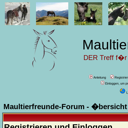
Maultie
DER Treff f�r
Anleitung
Registrie
Einloggen, um pr
L
Maultierfreunde-Forum - �bersicht
Registrieren und Einloggen