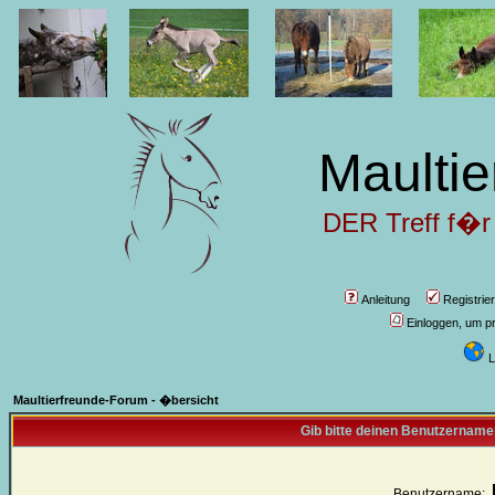
Maultie
DER Treff f�r
Anleitung
Registrie
Einloggen, um pr
L
Maultierfreunde-Forum - �bersicht
Gib bitte deinen Benutzername
Benutzername: