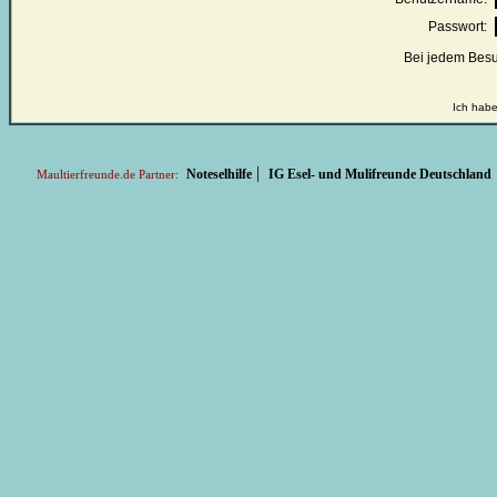
Passwort:
Bei jedem Besu
Ich habe
|
Noteselhilfe
IG Esel- und Mulifreunde Deutschland
Maultierfreunde.de Partner: