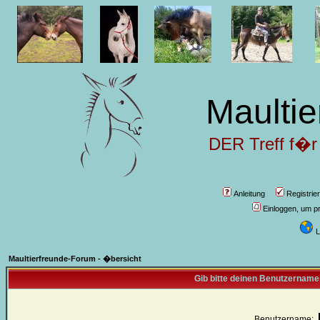
Maultie
DER Treff f�r
Anleitung
Registrie
Einloggen, um pr
L
Maultierfreunde-Forum - �bersicht
Gib bitte deinen Benutzername
Benutzername: