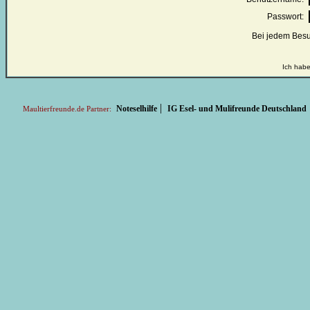
Passwort:
Bei jedem Besu
Ich habe
|
Noteselhilfe
IG Esel- und Mulifreunde Deutschland
Maultierfreunde.de Partner: