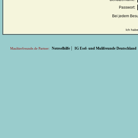
Passwort:
Bei jedem Besu
Ich habe
|
Noteselhilfe
IG Esel- und Mulifreunde Deutschland
Maultierfreunde.de Partner: