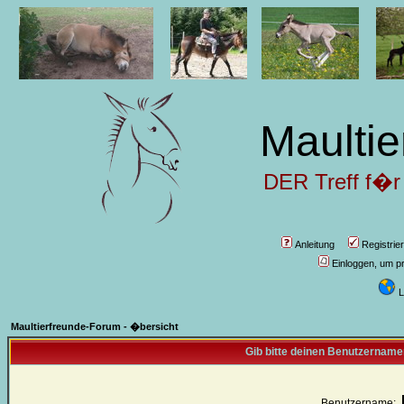
Maultie
DER Treff f�r
Anleitung
Registrie
Einloggen, um pr
L
Maultierfreunde-Forum - �bersicht
Gib bitte deinen Benutzername
Benutzername: