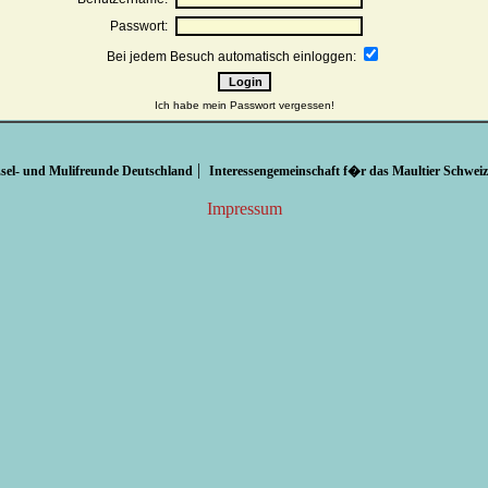
Passwort:
Bei jedem Besuch automatisch einloggen:
Ich habe mein Passwort vergessen!
|
sel- und Mulifreunde Deutschland
Interessengemeinschaft f�r das Maultier Schweiz
Impressum