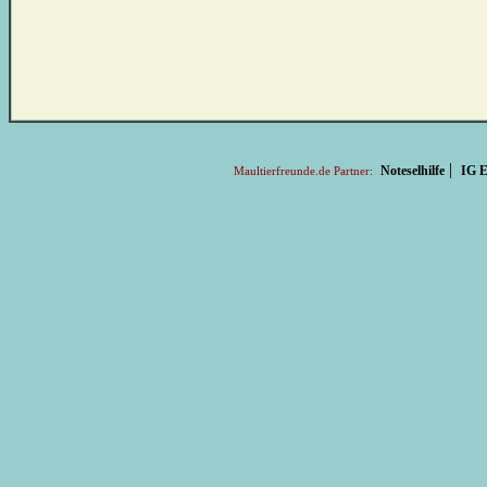
|
Noteselhilfe
IG E
Maultierfreunde.de Partner: