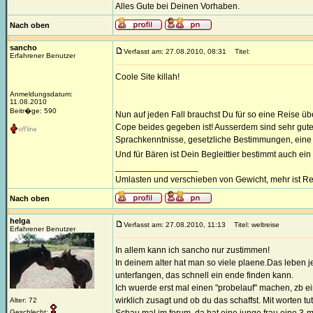
Alles Gute bei Deinen Vorhaben.
Nach oben
sancho
Verfasst am: 27.08.2010, 08:31
Titel:
Erfahrener Benutzer
Coole Site killah!
Anmeldungsdatum:
11.08.2010
Beitr�ge: 590
Nun auf jeden Fall brauchst Du für so eine Reise üb
Cope beides gegeben ist! Ausserdem sind sehr gute 
Sprachkenntnisse, gesetzliche Bestimmungen, eine 
Und für Bären ist Dein Begleittier bestimmt auch ei
_________________
Umlasten und verschieben von Gewicht, mehr ist Re
Nach oben
helga
Verfasst am: 27.08.2010, 11:13
Titel: weltreise
Erfahrener Benutzer
In allem kann ich sancho nur zustimmen!
In deinem alter hat man so viele plaene.Das leben j
unterfangen, das schnell ein ende finden kann.
Ich wuerde erst mal einen "probelauf" machen, zb e
wirklich zusagt und ob du das schaffst. Mit worten tu
Alter: 72
Geschlecht: