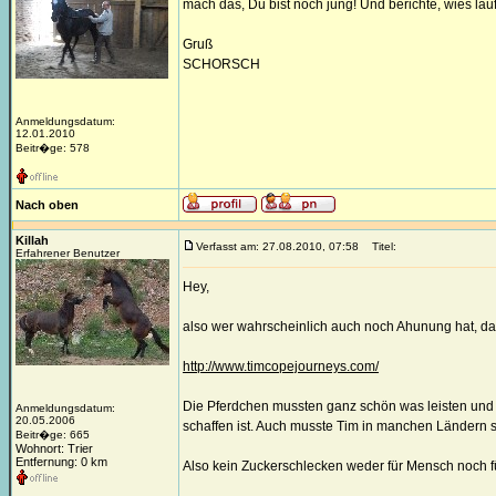
mach das, Du bist noch jung! Und berichte, wies läuf
Gruß
SCHORSCH
Anmeldungsdatum:
12.01.2010
Beitr�ge: 578
Nach oben
Killah
Verfasst am: 27.08.2010, 07:58
Titel:
Erfahrener Benutzer
Hey,
also wer wahrscheinlich auch noch Ahunung hat, d
http://www.timcopejourneys.com/
Die Pferdchen mussten ganz schön was leisten und 
Anmeldungsdatum:
20.05.2006
schaffen ist. Auch musste Tim in manchen Ländern 
Beitr�ge: 665
Wohnort: Trier
Entfernung: 0 km
Also kein Zuckerschlecken weder für Mensch noch fü