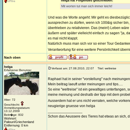
helga hat Folgendes geschrieben:
Mit worten tut man sich immer leicht!
Und was die Worte angeht: Mir geht es diesbezüglich
aussprechen zu dürfen, wenn ich 100&ig sicher bin,
übertrieben zu relativieren. Das (mein!) Leben wäre
äußern und später vielleicht einfach zu sagen "ja,
es mal nicht klappt.
Natürlich muss man sich vor so einer Tour Gedanken
Verantwortung für eine weitere Persönlichkeit überni
Nach oben
helga
Verfasst am: 27.08.2010, 22:07
Titel: weltreise
Erfahrener Benutzer
Raphael hat in seiner "vorstellung" nach meinungen, 
Mein beitrag laeuft unter meinungen und tips.....
So eine "weltreise" ist ein gewaltiges unterfangen, s
meine meinung und deshalb der tipp mit dem probel
Alter: 72
Ausserdem hat er uns nicht verraten, welche vorken
Geschlecht:
neugierige gruesse von helga
Anmeldungsdatum:
_________________
13.12.2009
Beitr�ge: 832
Schon das Aeussere des Tieres hat etwas an sich, 
Wohnort:
Paliouri/Griechenland
Entfernung: 0 km