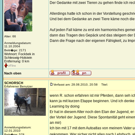
Der Gedanke mit zwei Tieren zu gehen finde ich recht 
Allerdings hatte ich schon in der Vorstellung gesch
Und bei dem Gedanke an zwei Tiere käme noch die 
Auf jeden Fall käme zu erst ein harmonisches gem
dann das Tragen des Gepäck und das steigern der 
Alter: 66
Dann die Frage nach der eigenen Fähigkeit, zu Impro
Anmeldungsdatum:
11.10.2004
Beitr�ge: 2171
Wohnort: Fockbek in
Schleswig-Holstein
Entfernung: 0 km
Nach oben
SCHORSCH
Verfasst am: 28.08.2010, 20:58
Titel:
Erfahrener Benutzer
wenn R. schon erfahren ist mir Pferden, dann seh i
kann ja mit kurzen Etappe beginnen. Und ich denke s
Learning by doing
Er hat in diesem Alter noch den Elan der Jugend, er 
der Vorteil der Jugend. Diese Spontanität geht eine
an mir)
Anmeldungsdatum:
Ich bin mit 17 mit dem Autoatlas von meinem Vater u
12.01.2010
gekommen. War sicher nicht alles nach Lehrbuch, 
Beitr�ge: 578