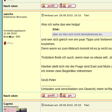
Nach oben
sancho
Verfasst am: 28.08.2010, 16:10
Titel:
Erfahrener Benutzer
Also ich sehe das wie helga!
Zitat:
Anmeldungsdatum:
11.08.2010
aber es hört sich recht demotivierend an..
Beitr�ge: 590
und wer sich gleich von ein paar Tipps und Vorberei
losziehen.
Denn wenn es zum Abbruch kommt ist es ja nicht nu
Trotzdem finde ich auch, wenn man so etwas will...da
Hierbei stellt sich mir die Frage sind Esel und Mul
ich immer zwei Begleittier mitnehmen
Gruß Peter
_________________
Umlasten und verschieben von Gewicht, mehr ist Re
Nach oben
Caprivi
Verfasst am: 28.08.2010, 20:18
Titel:
Administrator