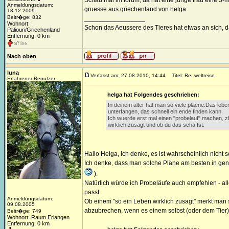
Schau mal im forum, da hat eine junge frau eine 3-
Anmeldungsdatum:
gruesse aus griechenland von helga
13.12.2009
Beitr�ge: 832
_________________
Wohnort:
Schon das Aeussere des Tieres hat etwas an sich, 
Paliouri/Griechenland
Entfernung: 0 km
Nach oben
luna
Verfasst am: 27.08.2010, 14:44
Titel: Re: weltreise
Erfahrener Benutzer
helga hat Folgendes geschrieben:
In deinem alter hat man so viele plaene.Das lebe
unterfangen, das schnell ein ende finden kann.
Ich wuerde erst mal einen "probelauf" machen, z
wirklich zusagt und ob du das schaffst.
Hallo Helga, ich denke, es ist wahrscheinlich nicht s
Ich denke, dass man solche Pläne am besten in genau 
).
Natürlich würde ich Probeläufe auch empfehlen - all
passt.
Anmeldungsdatum:
Ob einem "so ein Leben wirklich zusagt" merkt man 
09.08.2005
abzubrechen, wenn es einem selbst (oder dem Tier)
Beitr�ge: 749
Wohnort: Raum Erlangen
Entfernung: 0 km