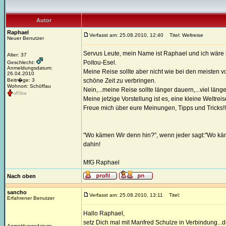
Autor
Raphael
Verfasst am: 25.08.2010, 12:40
Titel: Weltreise
Neuer Benutzer
Servus Leute, mein Name ist Raphael und ich wäre b
Alter: 37
Poitou-Esel.
Geschlecht:
Anmeldungsdatum:
Meine Reise sollte aber nicht wie bei den meisten 
26.04.2010
Beitr�ge: 3
schöne Zeit zu verbringen.
Wohnort: Schöffau
Nein,...meine Reise sollte länger dauern,...viel länger
Meine jetzige Vorstellung ist es, eine kleine Weltre
Freue mich über eure Meinungen, Tipps und Tricks!!
"Wo kämen Wir denn hin?", wenn jeder sagt:"Wo kä
dahin!
MfG Raphael
Nach oben
sancho
Verfasst am: 25.08.2010, 13:11
Titel:
Erfahrener Benutzer
Hallo Raphael,
setz Dich mal mit Manfred Schulze in Verbindung...de
Anmeldungsdatum: