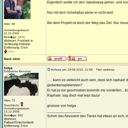
Eigentlich wollte ich den Jakobsweg gehen, und nun
Nur mit dem Schellatlas käme er nicht weit.
Bei dem Projekt ist doch der Weg das Ziel. Nur muss 
Alter: 66
Anmeldungsdatum:
11.10.2004
Beitr�ge: 2171
Wohnort: Fockbek in
Schleswig-Holstein
Entfernung: 0 km
Nach oben
helga
Verfasst am: 28.08.2010, 21:58
Titel: weltreise
Erfahrener Benutzer
.......kann es vielleicht auch sein, dass sich rapha
gedankenspielereien?
Er hat ja nur geschrieben:koennte mir vorstellen....
Raphael, sag doch mal was dazu!
Alter: 72
Geschlecht:
gruesse von helga
Anmeldungsdatum:
_________________
13.12.2009
Beitr�ge: 832
Schon das Aeussere des Tieres hat etwas an sich, 
Wohnort:
Paliouri/Griechenland
Entfernung: 0 km