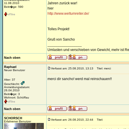
Jahren zurück war!
11.08.2010
Beitr�ge: 590
hier
http://www.weltumreiter.de/
Tolles Projekt!
Gruß von Sancho
_________________
Umlasten und verschieben von Gewicht, mehr ist Re
Nach oben
Raphael
Verfasst am: 25.08.2010, 13:13
Titel: merci
Neuer Benutzer
merci dir sancho! werd mal reinschauen!!
Alter: 37
Geschlecht:
Anmeldungsdatum:
26.04.2010
Beitr�ge: 3
Wohnort: Schöffau
Nach oben
SCHORSCH
Verfasst am: 26.08.2010, 22:44
Titel:
Erfahrener Benutzer