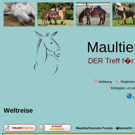
Maultie
DER Treff f�r
Anleitung
Registrie
Einloggen, um pr
L
Weltreise
Maultierfreunde-Forum - �bersicht
-