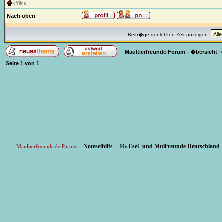
Nach oben
Beitr�ge der letzten Zeit anzeigen:
Maultierfreunde-Forum - �bersicht
-
Seite
1
von
1
|
Noteselhilfe
IG Esel- und Mulifreunde Deutschland
Maultierfreunde.de Partner: