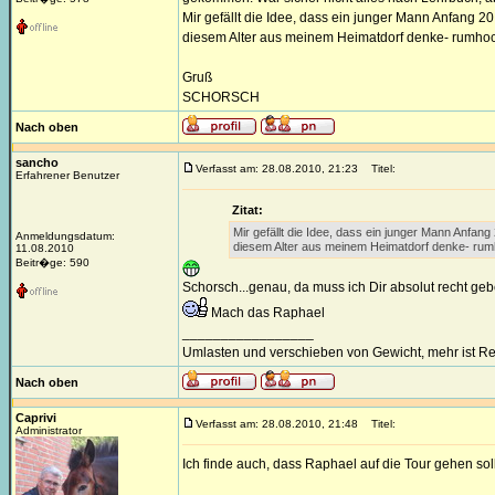
Mir gefällt die Idee, dass ein junger Mann Anfang 2
diesem Alter aus meinem Heimatdorf denke- rumhoc
Gruß
SCHORSCH
Nach oben
sancho
Verfasst am: 28.08.2010, 21:23
Titel:
Erfahrener Benutzer
Zitat:
Mir gefällt die Idee, dass ein junger Mann Anfang
Anmeldungsdatum:
diesem Alter aus meinem Heimatdorf denke- rum
11.08.2010
Beitr�ge: 590
Schorsch...genau, da muss ich Dir absolut recht geb
Mach das Raphael
_________________
Umlasten und verschieben von Gewicht, mehr ist Re
Nach oben
Caprivi
Verfasst am: 28.08.2010, 21:48
Titel:
Administrator
Ich finde auch, dass Raphael auf die Tour gehen soll