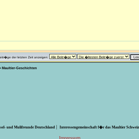
eitr�ge der letzten Zeit anzeigen:
>
Maultier-Geschichten
|
sel- und Mulifreunde Deutschland
Interessengemeinschaft f�r das Maultier Schweiz
Impressum