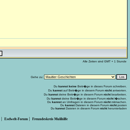
Alle Zeiten sind GMT + 1 Stunde
Gehe zu:
Du
kannst keine
Beitr�ge in dieses Forum schreiben.
Du
kannst
auf Beitr�ge in diesem Forum
nicht
antworten.
Du
kannst
deine Beitr�ge in diesem Forum
nicht
bearbeiten.
Du
kannst
deine Beitr�ge in diesem Forum
nicht
l�schen.
Du
kannst
an Umfragen in diesem Forum
nicht
mitmachen.
Du
kannst
Dateien in diesem Forum
nicht
posten
Du
kannst
Dateien in diesem Forum
nicht
herunterladen
|
|
Eselwelt-Forum
Freundeskreis Mulihilfe