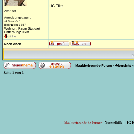
HG Elke
Alter: 59
Anmeldungsdatum:
11.01.2007
Beitr�ge: 3757
Wohnort: Raum Stuttgart
Entfernung: 0 km
Nach oben
B
Maultierfreunde-Forum - �bersicht
-
Seite
1
von
1
|
Noteselhilfe
IG E
Maultierfreunde.de Partner: