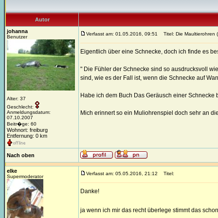
Autor
johanna
Verfasst am: 01.05.2016, 09:51
Titel: Die Maultierohren 
Benutzer
Eigentlich über eine Schnecke, doch ich finde es b
" Die Fühler der Schnecke sind so ausdrucksvoll wi
sind, wie es der Fall ist, wenn die Schnecke auf Wande
Habe ich dem Buch Das Geräusch einer Schnecke b
Alter: 37
Geschlecht:
Anmeldungsdatum:
Mich erinnert so ein Muliohrenspiel doch sehr an di
07.10.2007
Beitr�ge: 60
Wohnort: freiburg
Entfernung: 0 km
Nach oben
elke
Verfasst am: 05.05.2016, 21:12
Titel:
Supermoderator
Danke!
ja wenn ich mir das recht überlege stimmt das scho