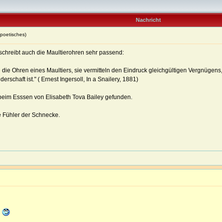
Nachricht
(poetisches)
eschreibt auch die Maultierohren sehr passend:
e die Ohren eines Maultiers, sie vermitteln den Eindruck gleichgültigen Vergnüge
rschaft ist." ( Ernest Ingersoll, In a Snailery, 1881)
eim Esssen von Elisabeth Tova Bailey gefunden.
e Fühler der Schnecke.
n