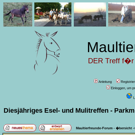
Maultie
DER Treff f�r
Anleitung
Registrie
Einloggen, um pr
L
Diesjähriges Esel- und Mulitreffen - Parkm
Maultierfreunde-Forum - �bersicht
-