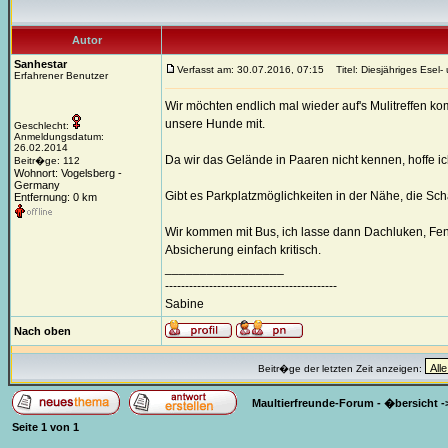
Autor
Sanhestar
Verfasst am: 30.07.2016, 07:15
Titel: Diesjähriges Esel- 
Erfahrener Benutzer
Wir möchten endlich mal wieder auf's Mulitreffen 
unsere Hunde mit.
Geschlecht:
Anmeldungsdatum:
26.02.2014
Da wir das Gelände in Paaren nicht kennen, hoffe ic
Beitr�ge: 112
Wohnort: Vogelsberg -
Germany
Gibt es Parkplatzmöglichkeiten in der Nähe, die Sc
Entfernung: 0 km
Wir kommen mit Bus, ich lasse dann Dachluken, Fenst
Absicherung einfach kritisch.
_________________
-------------------------------------------
Sabine
Nach oben
Beitr�ge der letzten Zeit anzeigen:
Maultierfreunde-Forum - �bersicht
-
Seite
1
von
1