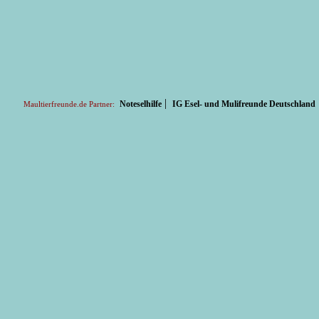
|
Noteselhilfe
IG Esel- und Mulifreunde Deutschland
Maultierfreunde.de Partner: