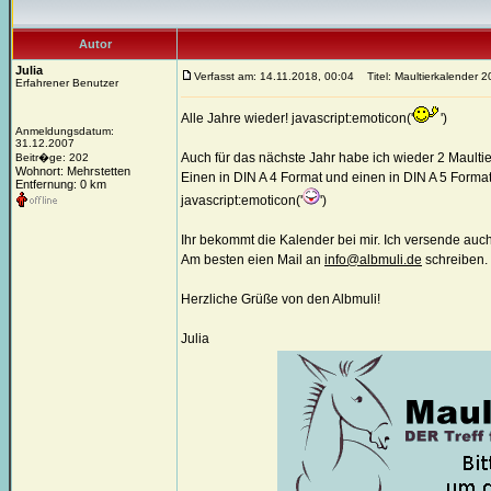
Autor
Julia
Verfasst am: 14.11.2018, 00:04
Titel: Maultierkalender 
Erfahrener Benutzer
Alle Jahre wieder! javascript:emoticon('
')
Anmeldungsdatum:
31.12.2007
Auch für das nächste Jahr habe ich wieder 2 Maulti
Beitr�ge: 202
Wohnort: Mehrstetten
Einen in DIN A 4 Format und einen in DIN A 5 Forma
Entfernung: 0 km
javascript:emoticon('
')
Ihr bekommt die Kalender bei mir. Ich versende auch
Am besten eien Mail an
info@albmuli.de
schreiben.
Herzliche Grüße von den Albmuli!
Julia