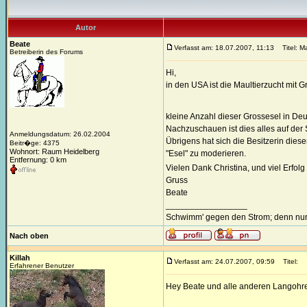
Autor
Beate
Verfasst am: 18.07.2007, 11:13
Titel: M
Betreiberin des Forums
Hi,
in den USA ist die Maultierzucht mit
kleine Anzahl dieser Grossesel in D
Nachzuschauen ist dies alles auf der
Anmeldungsdatum: 26.02.2004
Übrigens hat sich die Besitzerin diese
Beitr�ge: 4375
Wohnort: Raum Heidelberg
"Esel" zu moderieren.
Entfernung: 0 km
Vielen Dank Christina, und viel Erfolg
Gruss
Beate
_________________
Schwimm' gegen den Strom; denn nur 
Nach oben
Killah
Verfasst am: 24.07.2007, 09:59
Titel:
Erfahrener Benutzer
Hey Beate und alle anderen Langohr