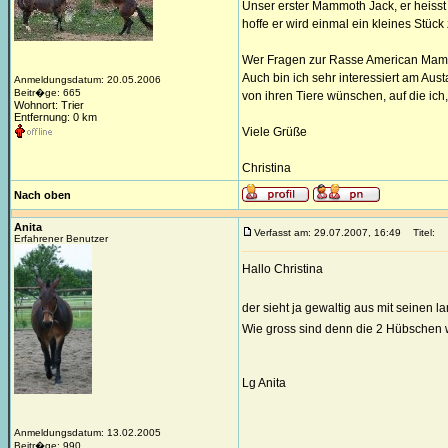
Unser erster Mammoth Jack, er heisst 
hoffe er wird einmal ein kleines Stück
Wer Fragen zur Rasse American Mammo
Auch bin ich sehr interessiert am Aus
Anmeldungsdatum: 20.05.2006
Beitr�ge: 665
von ihren Tiere wünschen, auf die ich
Wohnort: Trier
Entfernung: 0 km
Viele Grüße
Christina
Nach oben
Anita
Verfasst am: 29.07.2007, 16:49
Titel:
Erfahrener Benutzer
Hallo Christina
der sieht ja gewaltig aus mit seinen 
Wie gross sind denn die 2 Hübschen w
Lg Anita
Anmeldungsdatum: 13.02.2005
Beitr�ge: 990