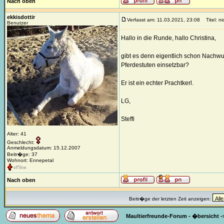
Nach oben
ekkisdottir
Verfasst am: 11.03.2021, 23:08
Titel: ni
Benutzer
Hallo in die Runde, hallo Christina,
gibt es denn eigentlich schon Nachwuc
Pferdestuten einsetzbar?
Er ist ein echter Prachtkerl.
LG,
Steffi
Alter: 41
Geschlecht:
Anmeldungsdatum: 15.12.2007
Beitr�ge: 37
Wohnort: Ennepetal
Nach oben
Beitr�ge der letzten Zeit anzeigen:
Maultierfreunde-Forum - �bersicht
-