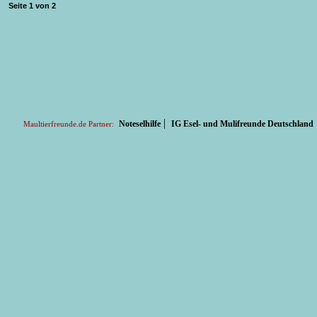
Seite
1
von
2
|
Noteselhilfe
IG Esel- und Mulifreunde Deutschland
Maultierfreunde.de Partner: