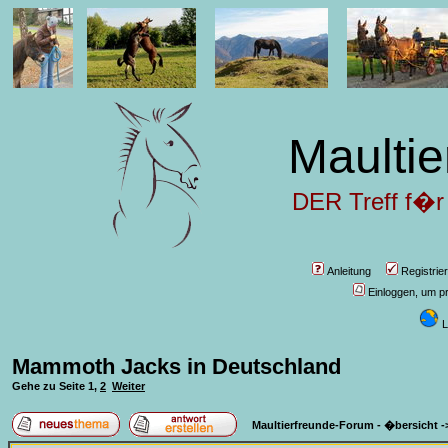
Maultie
DER Treff f�r
Anleitung
Registrie
Einloggen, um pr
L
Mammoth Jacks in Deutschland
Gehe zu Seite
1
,
2
Weiter
Maultierfreunde-Forum - �bersicht
-