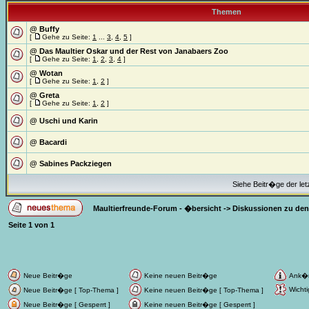
Themen
@ Buffy
[
Gehe zu Seite:
1
...
3
,
4
,
5
]
@ Das Maultier Oskar und der Rest von Janabaers Zoo
[
Gehe zu Seite:
1
,
2
,
3
,
4
]
@ Wotan
[
Gehe zu Seite:
1
,
2
]
@ Greta
[
Gehe zu Seite:
1
,
2
]
@ Uschi und Karin
@ Bacardi
@ Sabines Packziegen
Siehe Beitr�ge der let
Maultierfreunde-Forum - �bersicht
->
Diskussionen zu den
Seite
1
von
1
Neue Beitr�ge
Keine neuen Beitr�ge
Ank�
Wichti
Neue Beitr�ge [ Top-Thema ]
Keine neuen Beitr�ge [ Top-Thema ]
Neue Beitr�ge [ Gesperrt ]
Keine neuen Beitr�ge [ Gesperrt ]