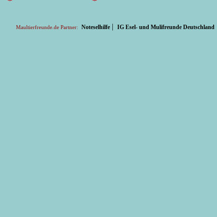
|
Noteselhilfe
IG Esel- und Mulifreunde Deutschland
Maultierfreunde.de Partner: