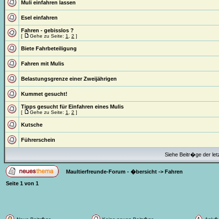
Muli einfahren lassen
Esel einfahren
Fahren - gebisslos ?
[
Gehe zu Seite:
1
,
2
]
Biete Fahrbeteiligung
Fahren mit Mulis
Belastungsgrenze einer Zweijährigen
Kummet gesucht!
Tipps gesucht für Einfahren eines Mulis
[
Gehe zu Seite:
1
,
2
]
Kutsche
Führerschein
Siehe Beitr�ge der let
Maultierfreunde-Forum - �bersicht
->
Fahren
Seite
1
von
1