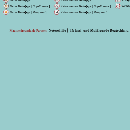
Neue Beitr�ge
Keine neuen Beitr�ge
Ank�
Wichti
Neue Beitr�ge [ Top-Thema ]
Keine neuen Beitr�ge [ Top-Thema ]
Neue Beitr�ge [ Gesperrt ]
Keine neuen Beitr�ge [ Gesperrt ]
|
Noteselhilfe
IG Esel- und Mulifreunde Deutschland
Maultierfreunde.de Partner: