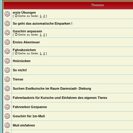
Themen
erste Übungen
[
Gehe zu Seite:
1
,
2
]
So geht das automatische Einparken !
Geschirr anpassen
[
Gehe zu Seite:
1
,
2
]
Erstes Abenteuer
Fahrabzeichen
[
Gehe zu Seite:
1
,
2
]
Holzrücken
So nicht!
Trense
Suchen Eselkutsche im Raum Darmstadt- Dieburg
Fahrerlaubnis für Kutsche und Einfahren des eigenen Tieres
Fahrverbot Gespanne
Geschirr für 1m-Muli
Muli einfahren