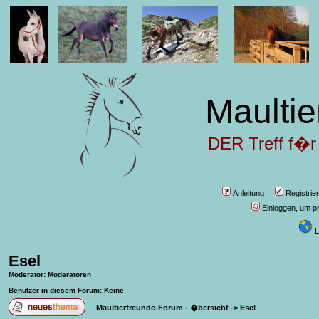
Maultie
DER Treff f�r
Anleitung
Registrie
Einloggen, um pr
L
Esel
Moderator
:
Moderatoren
Benutzer in diesem Forum: Keine
Maultierfreunde-Forum - �bersicht
->
Esel