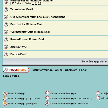
Hüte-Eselei an flüchtigen Schafen
[
Gehe zu Seite:
1
,
2
,
3
]
Texanischer Esel?
Gut Aiderbichl rettet Esel aus Griechenland
Fanzösiche Miniatur Esel
"Vermatzelte" Augen beim Esel
Rasse-Portrait Poitou-Esel
Jetzt auf WDR
Barock-Esel
Siehe Beitr�ge der let
Maultierfreunde-Forum - �bersicht
->
Esel
Seite
1
von
2
Neue Beitr�ge
Keine neuen Beitr�ge
Ank�
Wichti
Neue Beitr�ge [ Top-Thema ]
Keine neuen Beitr�ge [ Top-Thema ]
Neue Beitr�ge [ Gesperrt ]
Keine neuen Beitr�ge [ Gesperrt ]