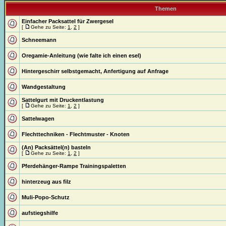
Themen
Einfacher Packsattel für Zwergesel
[
Gehe zu Seite:
1
,
2
]
Schneemann
Oregamie-Anleitung (wie falte ich einen esel)
Hintergeschirr selbstgemacht, Anfertigung auf Anfrage
Wandgestaltung
Sattelgurt mit Druckentlastung
[
Gehe zu Seite:
1
,
2
]
Sattelwagen
Flechttechniken - Flechtmuster - Knoten
(An) Packsättel(n) basteln
[
Gehe zu Seite:
1
,
2
]
Pferdehänger-Rampe Trainingspaletten
hinterzeug aus filz
Muli-Popo-Schutz
aufstiegshilfe