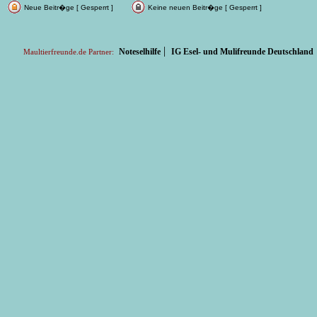
Neue Beitr�ge [ Gesperrt ]
Keine neuen Beitr�ge [ Gesperrt ]
|
Noteselhilfe
IG Esel- und Mulifreunde Deutschland
Maultierfreunde.de Partner: