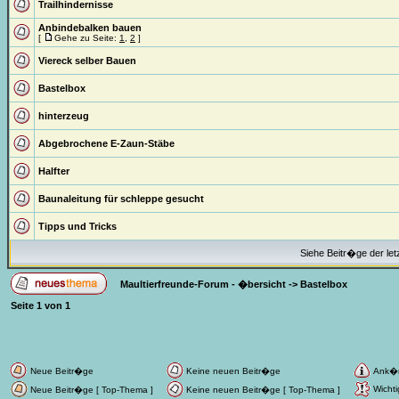
Trailhindernisse
Anbindebalken bauen
[
Gehe zu Seite:
1
,
2
]
Viereck selber Bauen
Bastelbox
hinterzeug
Abgebrochene E-Zaun-Stäbe
Halfter
Baunaleitung für schleppe gesucht
Tipps und Tricks
Siehe Beitr�ge der let
Maultierfreunde-Forum - �bersicht
->
Bastelbox
Seite
1
von
1
Neue Beitr�ge
Keine neuen Beitr�ge
Ank�
Wichti
Neue Beitr�ge [ Top-Thema ]
Keine neuen Beitr�ge [ Top-Thema ]