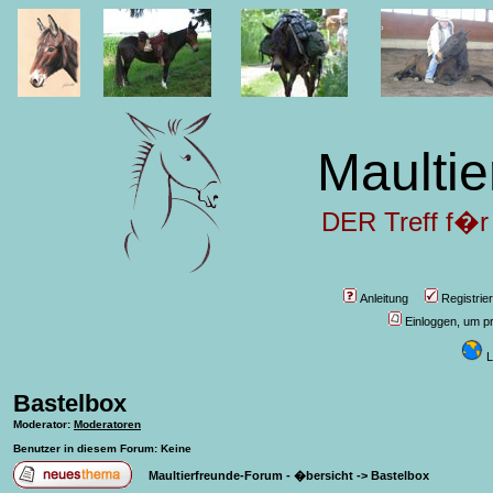
Maultie
DER Treff f�r
Anleitung
Registrie
Einloggen, um pr
L
Bastelbox
Moderator
:
Moderatoren
Benutzer in diesem Forum: Keine
Maultierfreunde-Forum - �bersicht
->
Bastelbox