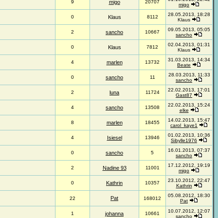
9
migo
20707
migo
28.05.2013, 18:28
0
Klaus
8112
Klaus
09.05.2013, 05:05
2
sancho
10667
sancho
02.04.2013, 01:31
0
Klaus
7812
Klaus
31.03.2013, 14:34
4
marlen
13732
Beate
28.03.2013, 11:33
0
sancho
11
sancho
22.02.2013, 17:01
2
luna
11724
Gast87
22.02.2013, 15:24
4
sancho
13508
elke
14.02.2013, 15:47
8
marlen
18455
carol_kaye1
01.02.2013, 10:36
4
Isiesel
13946
Sibylle1976
16.01.2013, 07:37
0
sancho
5
sancho
17.12.2012, 19:19
2
Nadine 93
11001
migo
23.10.2012, 22:47
0
Kathrin
10357
Kathrin
05.08.2012, 18:30
Pat
22
168012
Pat
10.07.2012, 12:07
1
johanna
10661
sancho