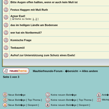
Bitte Augen offen hallten, wenn er auch kein Muli ist
Festus Haggen mit Muli Ruth
Armer Esel!
[
Gehe zu Seite:
1
,
2
]
das im heiligen Ländle am Bodensee
wer hat ein Norikermuli?
Komische Frage
Teebaumöl
Aufruf zur Unterstützung zum Schutz eines Esels!
Maultierfreunde-Forum - �bersicht
->
Alles andere
Seite
1
von
3
Neue Beitr�ge
Keine neuen Beitr�ge
Ank�
Wichti
Neue Beitr�ge [ Top-Thema ]
Keine neuen Beitr�ge [ Top-Thema ]
Neue Beitr�ge [ Gesperrt ]
Keine neuen Beitr�ge [ Gesperrt ]