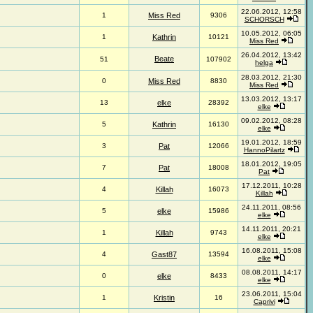
22.06.2012, 12:58
1
Miss Red
9306
SCHORSCH
10.05.2012, 06:05
1
Kathrin
10121
Miss Red
26.04.2012, 13:42
Beate
51
107902
helga
28.03.2012, 21:30
0
Miss Red
8830
Miss Red
13.03.2012, 13:17
13
elke
28392
elke
09.02.2012, 08:28
5
Kathrin
16130
elke
19.01.2012, 18:59
3
Pat
12066
HannoPilartz
18.01.2012, 19:05
7
Pat
18008
Pat
17.12.2011, 10:28
4
Killah
16073
Killah
24.11.2011, 08:56
5
elke
15986
elke
14.11.2011, 20:21
1
Killah
9743
elke
16.08.2011, 15:08
4
Gast87
13594
elke
08.08.2011, 14:17
0
elke
8433
elke
23.06.2011, 15:04
1
Kristin
16
Caprivi