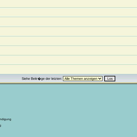
Siehe Beitr�ge der letzten:
ndigung
g