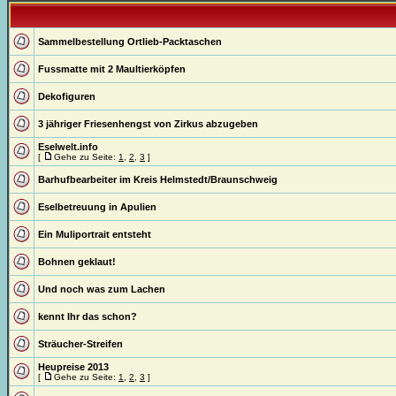
Sammelbestellung Ortlieb-Packtaschen
Fussmatte mit 2 Maultierköpfen
Dekofiguren
3 jähriger Friesenhengst von Zirkus abzugeben
Eselwelt.info
[
Gehe zu Seite:
1
,
2
,
3
]
Barhufbearbeiter im Kreis Helmstedt/Braunschweig
Eselbetreuung in Apulien
Ein Muliportrait entsteht
Bohnen geklaut!
Und noch was zum Lachen
kennt Ihr das schon?
Sträucher-Streifen
Heupreise 2013
[
Gehe zu Seite:
1
,
2
,
3
]