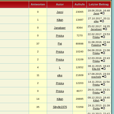
Antworten
Autor
Aufrufe
Letzter Beitrag
19.06.2018, 16:48
0
Jassi
23065
Jassi
27.10.2017, 20:11
1
Killah
13487
elke
25.02.2017, 19:35
0
Janabaer
8364
Janabaer
22.02.2017, 23:53
0
Priska
7270
Priska
11.08.2016, 22:44
Pat
37
80698
Palatina
04.06.2016, 21:06
2
Priska
10240
Priska
12.03.2016, 22:43
2
Priska
13109
Priska
06.11.2015, 16:43
4
L
12652
Ella-84
17.08.2015, 23:33
11
elke
21609
roschels
14.11.2014, 11:54
2
Priska
12203
Priska
29.01.2014, 23:21
0
Priska
8077
Priska
09.12.2013, 18:40
14
Killah
28895
Killah
24.11.2013, 01:39
Sibylle1976
35
72359
Petita
01.10.2013, 22:42