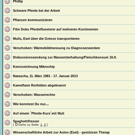
Phillip
Schwere Pferde bei der Arbeit
Pflanzen kommunizieren
Film Doku Pferdefluesterer auf mehreren Kontinenten
Mulis, Esel über die Grenze transportieren
Verschoben:
Wärmebildmessung zu Diagnosezwecken
Diskussionssendung zur Massentierhaltung/Fleischkonsum 16.9.
Kennzeichnung Mikrochip
Natascha, 11. März 1981 - 17. Januar 2013
Kamelfarm Rotfelden abgebrannt
Verschoben:
Wasserrechte
Wie konntest Du nur....
Auf einem ´Pferde-Kurs´mit Muli
Spaghettifresser
[
Gehe zu Seite:
1
,
2
]
Wissenschaftliche Arbeit zur Asino (Esel) - gestützen Therap