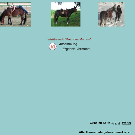
Wettbewerb "Foto des Monats"
Abstimmung
Ergebnis Vormonat
Gehe zu Seite
1
,
2
,
3
Weiter
Alle Themen als gelesen markieren