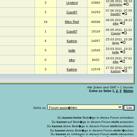
10.06.2011, 09:14
2
Urpferd
10982
Johnjohn
07.06.2011, 07:55
2
Gast87
24253
Gast87
09.05.2011, 18:12
Miss Red
19
46599
elke
05.05.2011, 21:21
1
Gast87
10116
Caprivi
25.03.2011, 10:29
4
Kathrin
14057
largo
23.03.2011, 10:31
5
belle
14545
belle
19.03.2011, 07:01
0
elke
8420
elke
17.02.2011, 22:57
3
Kathrin
12578
Kathrin
Alle Zeiten sind GMT + 1 Stunde
Gehe zu Seite
1
,
2
,
3
Weiter
Gehe zu:
Du
kannst keine
Beitr�ge in dieses Forum schreiben.
Du
kannst
auf Beitr�ge in diesem Forum
nicht
antworten.
Du
kannst
deine Beitr�ge in diesem Forum
nicht
bearbeiten.
Du
kannst
deine Beitr�ge in diesem Forum
nicht
l�schen.
Du
kannst
an Umfragen in diesem Forum
nicht
mitmachen.