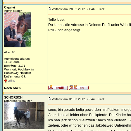
Caprivi
Verfasst am: 28.02.2012, 21:46
Titel:
Administrator
Tolle Idee.
Du kannst die Adresse in Deinem Profil unter Websi
PNButton angezeigt.
Alter: 66
Anmeldungsdatum:
11.10.2004
Beitr�ge: 2171
Wohnort: Fockbek in
Schleswig-Holstein
Entfernung: 0 km
Nach oben
SCHORSCH
Verfasst am: 01.06.2012, 22:44
Titel:
Erfahrener Benutzer
sooo, bin gerade fertig geworden mit Packen- morge
Aber diesmal leider ohne Packpferde. Die Kinder h
Ich hab jetzt schon "Heimweh " nach den Pferden... 
ziehen, oder wir brechen das Jakobsweg Unternehme