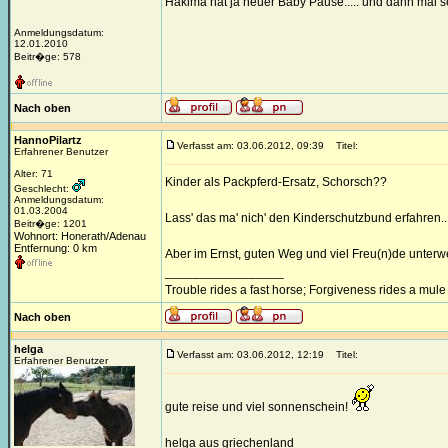
Hakima hat ja heuer Baby Pause..... und dann mal s
Anmeldungsdatum:
12.01.2010
Beitr�ge: 578
Nach oben
HannoPilartz
Verfasst am: 03.06.2012, 09:39
Titel:
Erfahrener Benutzer
Alter: 71
Kinder als Packpferd-Ersatz, Schorsch??
Geschlecht:
Anmeldungsdatum:
01.03.2004
Lass' das ma' nich' den Kinderschutzbund erfahren...
Beitr�ge: 1201
Wohnort: Honerath/Adenau
Entfernung: 0 km
Aber im Ernst, guten Weg und viel Freu(n)de unterw
_________________
Trouble rides a fast horse; Forgiveness rides a mule
Nach oben
helga
Verfasst am: 03.06.2012, 12:19
Titel:
Erfahrener Benutzer
gute reise und viel sonnenschein!
helga aus griechenland