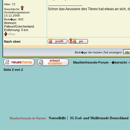
_________________
Alter: 72
Schon das Aeussere des Tieres hat etwas an sich, 
Geschlecht:
Anmeldungsdatum:
13.12.2009
Beitr�ge: 832
Wohnort:
Paliouri/Griechenland
Entfernung: 0 km
Nach oben
Beitr�ge der letzten Zeit anzeigen:
Maultierfreunde-Forum - �bersicht
-
Seite
2
von
2
|
Noteselhilfe
IG Esel- und Mulifreunde Deutschland
Maultierfreunde.de Partner: