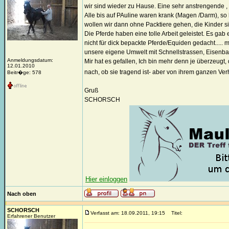
wir sind wieder zu Hause. Eine sehr anstrengende ,
Alle bis auf PAuline waren krank (Magen /Darm), so
wollen wir dann ohne Packtiere gehen, die Kinder si
Die Pferde haben eine tolle Arbeit geleistet. Es gab
nicht für dick bepackte Pferde/Equiden gedacht....
unsere eigene Umwelt mit Schnellstrassen, Eisenba
Anmeldungsdatum:
Mir hat es gefallen, Ich bin mehr denn je überzeug
12.01.2010
nach, ob sie tragend ist- aber von ihrem ganzen Ver
Beitr�ge: 578
Gruß
SCHORSCH
Hier einloggen
Nach oben
SCHORSCH
Verfasst am: 18.09.2011, 19:15
Titel:
Erfahrener Benutzer