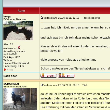
Autor
helga
Verfasst am: 20.06.2011, 12:17
Titel: jacobsweg
Erfahrener Benutzer
......was hab ich mitleid mit den armen eltern, bei s
und..ach was bin ich froh, dass meine schon erwac
Alter: 72
Klasse, dass ihr das mit euren kindern unternehmt,
Geschlecht:
besseres wetter!
Anmeldungsdatum:
13.12.2009
Beitr�ge: 832
viele gruesse von helga aus griechenland
Wohnort:
Paliouri/Griechenland
_________________
Entfernung: 0 km
Schon das Aeussere des Tieres hat etwas an sich, 
Nach oben
SCHORSCH
Verfasst am: 20.06.2011, 23:15
Titel:
Erfahrener Benutzer
da ich heuer unbedingt Frankreich erreichen möchte, 
Im letzten Jahr hatten wir ja Rottenburg und das Non
auf dem Klostereigenen Hof sind alte Trekking Fre
Die Erfahrung mit den Menschen im Schwarzwald war e