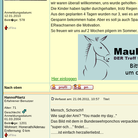
wir waren überall willkommen, uns wurde geholfen- 
Die Kinder haben tapfer durchgehalten, trotz Regen
Anmeldungsdatum:
Aus den geplanten 4 Tagen wurden nur 3, wei es am 
12.01.2010
Gespann bekommen habe. Aber es soll ja auch Sp
Beitr�ge: 578
ERwachsenen die Motivation.
So freuen wir uns auf 2 Wochen pilgern im Sommer..
Hier einloggen
Nach oben
HannoPilartz
Verfasst am: 21.06.2011, 10:57
Titel:
Erfahrener Benutzer
Alter: 71
Mensch, Schorsch!!
Geschlecht:
Wie sagt der Ami? "You made my day..."
Anmeldungsdatum:
01.03.2004
Das Bild mit dem in Bundeswehrponchos verpackten 
Beitr�ge: 1201
"super-sch...." findet.....
Wohnort: Honerath/Adenau
Entfernung: 0 km
........ist einfach herzallerliebst....