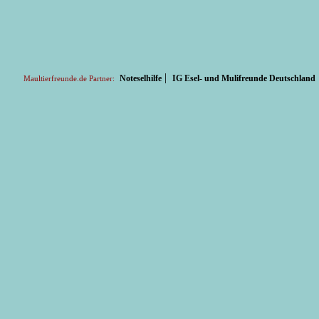
|
Noteselhilfe
IG Esel- und Mulifreunde Deutschland
Maultierfreunde.de Partner: