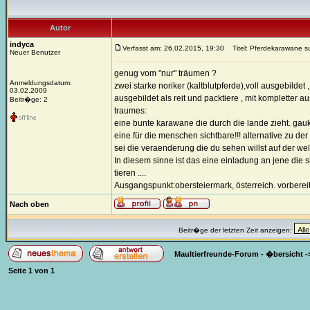
Autor
indyca
Verfasst am: 26.02.2015, 19:30
Titel: Pferdekarawane su
Neuer Benutzer
genug vom "nur" träumen ?
Anmeldungsdatum:
zwei starke noriker (kaltblutpferde),voll ausgebild
03.02.2009
ausgebildet als reit und packtiere , mit komplette
Beitr�ge: 2
traumes:
eine bunte karawane die durch die lande zieht. gaukle
eine für die menschen sichtbare!!! alternative zu d
sei die veraenderung die du sehen willst auf der wel
In diesem sinne ist das eine einladung an jene die 
tieren ....
Ausgangspunkt:obersteiermark, österreich. vorbereitu
Nach oben
Beitr�ge der letzten Zeit anzeigen:
Maultierfreunde-Forum - �bersicht
-
Seite
1
von
1