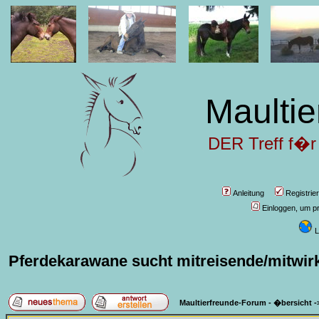
Maultie
DER Treff f�r
Anleitung
Registrie
Einloggen, um pr
L
Pferdekarawane sucht mitreisende/mitwir
Maultierfreunde-Forum - �bersicht
-