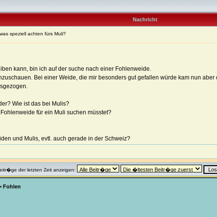
Nachricht
was speziell achten fürs Muli?
iben kann, bin ich auf der suche nach einer Fohlenweide.
uschauen. Bei einer Weide, die mir besonders gut gefallen würde kam nun aber di
ssgezogen.
er? Wie ist das bei Mulis?
 Fohlenweide für ein Muli suchen müsstet?
den und Mulis, evtl. auch gerade in der Schweiz?
eitr�ge der letzten Zeit anzeigen:
>
Fohlen