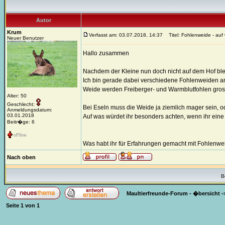
Autor
Krum
Verfasst am: 03.07.2018, 14:37
Titel: Fohlenweide - auf 
Neuer Benutzer
Hallo zusammen
Nachdem der Kleine nun doch nicht auf dem Hof ble
Ich bin gerade dabei verschiedene Fohlenweiden anz
Weide werden Freiberger- und Warmblutfohlen gro
Alter: 50
Geschlecht:
Bei Eseln muss die Weide ja ziemlich mager sein, od
Anmeldungsdatum:
03.01.2018
Auf was würdet ihr besonders achten, wenn ihr eine
Beitr�ge: 6
Was habt ihr für Erfahrungen gemacht mit Fohlenwei
Nach oben
B
Maultierfreunde-Forum - �bersicht
-
Seite
1
von
1