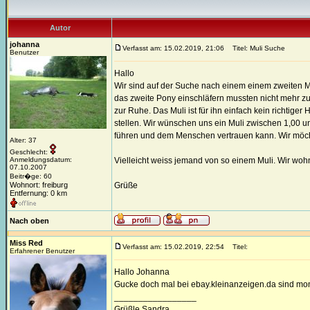
Autor
johanna
Verfasst am: 15.02.2019, 21:06
Titel: Muli Suche
Benutzer
Hallo
Wir sind auf der Suche nach einem einem zweiten Mul
das zweite Pony einschläfern mussten nicht mehr zufr
zur Ruhe. Das Muli ist für ihn einfach kein richti
stellen. Wir wünschen uns ein Muli zwischen 1,00 un
führen und dem Menschen vertrauen kann. Wir möchte
Alter: 37
Geschlecht:
Anmeldungsdatum:
Vielleicht weiss jemand von so einem Muli. Wir wo
07.10.2007
Beitr�ge: 60
Wohnort: freiburg
Grüße
Entfernung: 0 km
Nach oben
Miss Red
Verfasst am: 15.02.2019, 22:54
Titel:
Erfahrener Benutzer
Hallo Johanna
Gucke doch mal bei ebay.kleinanzeigen.da sind moma
_________________
Grüßle Sandra