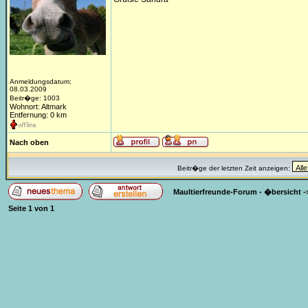
Anmeldungsdatum:
08.03.2009
Beitr�ge: 1003
Wohnort: Altmark
Entfernung: 0 km
Nach oben
Beitr�ge der letzten Zeit anzeigen:
Maultierfreunde-Forum - �bersicht
-
Seite
1
von
1