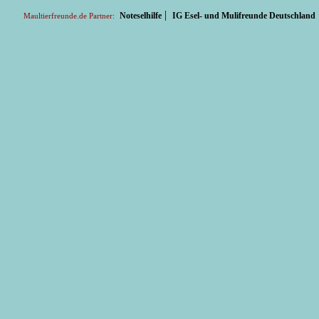
|
Noteselhilfe
IG Esel- und Mulifreunde Deutschland
Maultierfreunde.de Partner: