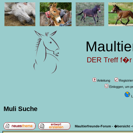
Maultie
DER Treff f�r
Anleitung
Registrie
Einloggen, um pr
L
Muli Suche
Maultierfreunde-Forum - �bersicht
-