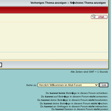
Vorheriges Thema anzeigen
::
N�chstes Thema anzeigen
Alle Zeiten sind GMT + 1 Stunde
Gehe zu:
Du
kannst keine
Beitr�ge in dieses Forum schreiben.
Du
kannst
auf Beitr�ge in diesem Forum
nicht
antworten.
Du
kannst
deine Beitr�ge in diesem Forum
nicht
bearbeiten.
Du
kannst
deine Beitr�ge in diesem Forum
nicht
l�schen.
Du
kannst
an Umfragen in diesem Forum
nicht
mitmachen.
Du
kannst
Dateien in diesem Forum
nicht
posten