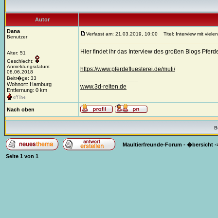
Autor
Dana
Verfasst am: 21.03.2019, 10:00
Titel: Interview mit viele
Benutzer
Hier findet ihr das Interview des großen Blogs Pfer
Alter: 51
Geschlecht:
Anmeldungsdatum:
https://www.pferdefluesterei.de/muli/
08.06.2018
_________________
Beitr�ge: 33
Wohnort: Hamburg
www.3d-reiten.de
Entfernung: 0 km
Nach oben
B
Maultierfreunde-Forum - �bersicht
-
Seite
1
von
1