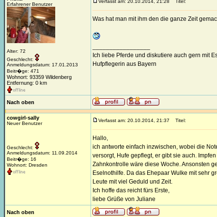
Verfasst am: 20.10.2014, 21:28
Titel:
Erfahrener Benutzer
Was hat man mit ihm den die ganze Zeit gemac
_________________
Alter: 72
Ich liebe Pferde und diskutiere auch gern mit 
Geschlecht:
Hufpflegerin aus Bayern
Anmeldungsdatum: 17.01.2013
Beitr�ge: 471
Wohnort: 93359 Wildenberg
Entfernung: 0 km
Nach oben
cowgirl-sally
Verfasst am: 20.10.2014, 21:37
Titel:
Neuer Benutzer
Hallo,
ich antworte einfach inzwischen, wobei die Not
Geschlecht:
Anmeldungsdatum: 11.09.2014
versorgt, Hufe gepflegt, er gibt sie auch. Impfe
Beitr�ge: 16
Zahnkontrolle wäre diese Woche. Ansonsten geh
Wohnort: Dresden
Eselnothilfe. Da das Ehepaar Wulke mit sehr gr
Leute mit viel Geduld und Zeit.
Ich hoffe das reicht fürs Erste,
liebe Grüße von Juliane
Nach oben