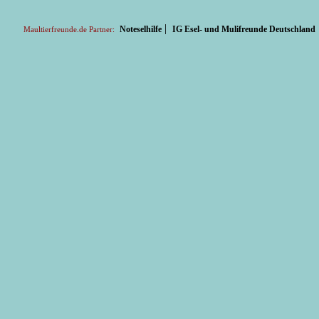
|
Noteselhilfe
IG Esel- und Mulifreunde Deutschland
Maultierfreunde.de Partner: