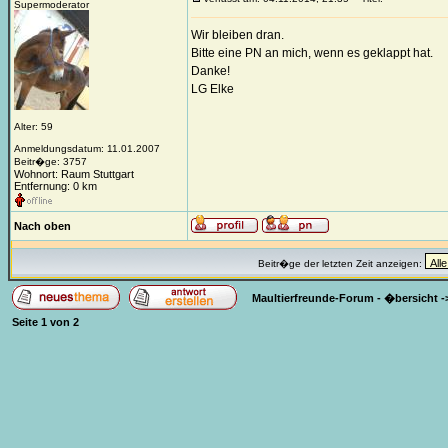
Supermoderator
Wir bleiben dran.
Bitte eine PN an mich, wenn es geklappt hat.
Danke!
LG Elke
Alter: 59
Anmeldungsdatum: 11.01.2007
Beitr�ge: 3757
Wohnort: Raum Stuttgart
Entfernung: 0 km
Nach oben
Beitr�ge der letzten Zeit anzeigen:
Maultierfreunde-Forum - �bersicht
-
Seite
1
von
2