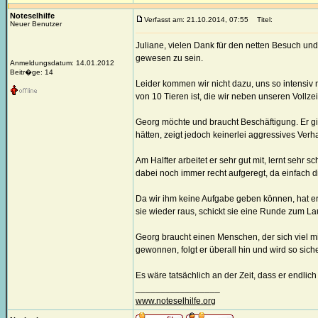
Noteselhilfe
Verfasst am: 21.10.2014, 07:55
Titel:
Neuer Benutzer
Juliane, vielen Dank für den netten Besuch u
gewesen zu sein.
Anmeldungsdatum: 14.01.2012
Beitr�ge: 14
Leider kommen wir nicht dazu, uns so intensiv 
von 10 Tieren ist, die wir neben unseren Vollze
Georg möchte und braucht Beschäftigung. Er gibt
hätten, zeigt jedoch keinerlei aggressives Verh
Am Halfter arbeitet er sehr gut mit, lernt sehr s
dabei noch immer recht aufgeregt, da einfach di
Da wir ihm keine Aufgabe geben können, hat er si
sie wieder raus, schickt sie eine Runde zum 
Georg braucht einen Menschen, der sich viel m
gewonnen, folgt er überall hin und wird so siche
Es wäre tatsächlich an der Zeit, dass er endli
_________________
www.noteselhilfe.org