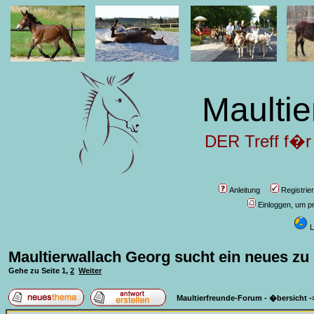
Maultie
DER Treff f�r
Anleitung
Registrie
Einloggen, um pr
L
Maultierwallach Georg sucht ein neues zu
Gehe zu Seite
1
,
2
Weiter
Maultierfreunde-Forum - �bersicht
-