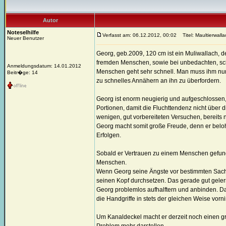
Autor
Noteselhilfe
Verfasst am: 06.12.2012, 00:02
Titel: Maultierwall
Neuer Benutzer
Georg, geb.2009, 120 cm ist ein Muliwallach, d
fremden Menschen, sowie bei unbedachten, sc
Anmeldungsdatum: 14.01.2012
Menschen geht sehr schnell. Man muss ihm nur 
Beitr�ge: 14
zu schnelles Annähern an ihn zu überfordern.
Georg ist enorm neugierig und aufgeschlossen
Portionen, damit die Fluchttendenz nicht über d
wenigen, gut vorbereiteten Versuchen, bereits
Georg macht somit große Freude, denn er belo
Erfolgen.
Sobald er Vertrauen zu einem Menschen gefunden
Menschen.
Wenn Georg seine Ängste vor bestimmten Sachen
seinen Kopf durchsetzen. Das gerade gut gele
Georg problemlos aufhalftern und anbinden. D
die Handgriffe in stets der gleichen Weise vo
Um Kanaldeckel macht er derzeit noch einen gr