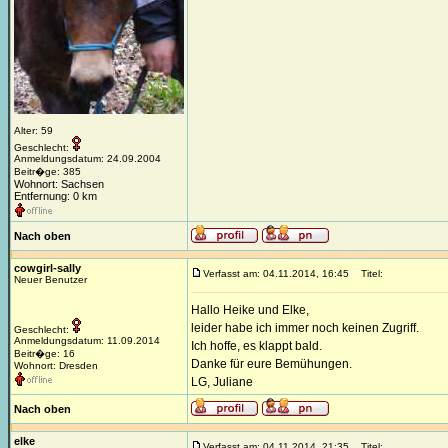
Alter: 59
Geschlecht:
Anmeldungsdatum: 24.09.2004
Beitr�ge: 385
Wohnort: Sachsen
Entfernung: 0 km
Nach oben
cowgirl-sally
Verfasst am: 04.11.2014, 16:45
Titel:
Neuer Benutzer
Hallo Heike und Elke,
leider habe ich immer noch keinen Zugriff.
Geschlecht:
Anmeldungsdatum: 11.09.2014
Ich hoffe, es klappt bald.
Beitr�ge: 16
Danke für eure Bemühungen.
Wohnort: Dresden
LG, Juliane
Nach oben
elke
Verfasst am: 04.11.2014, 21:35
Titel: