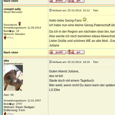
Nach oben
cowgirl-sally
Verfasst am: 25.10.2014, 10:12
Titel:
Neuer Benutzer
Hallo liebe Georg-Fans
,
Geschlecht:
ich habe nun eine kleine Georg-Patenschaft 
Anmeldungsdatum: 11.09.2014
Beitr�ge: 16
Da ich in der Region am nächsten dran bin, kann 
Wohnort: Dresden
Also werde ich mich bemühen etwas Abwechslun
Liebe Grüße und schönes WE an alle Muli-, Esel
Juliane
Nach oben
elke
Verfasst am: 25.10.2014, 18:19
Titel:
Supermoderator
Guten Abend Juliane,
das ist toll.
Starte doch mit einem Tagebuch.
Wer weiß, wenn nicht Du dann kann der spätere 
LG Elke
Alter: 59
Anmeldungsdatum: 11.01.2007
Beitr�ge: 3757
Wohnort: Raum Stuttgart
Entfernung: 0 km