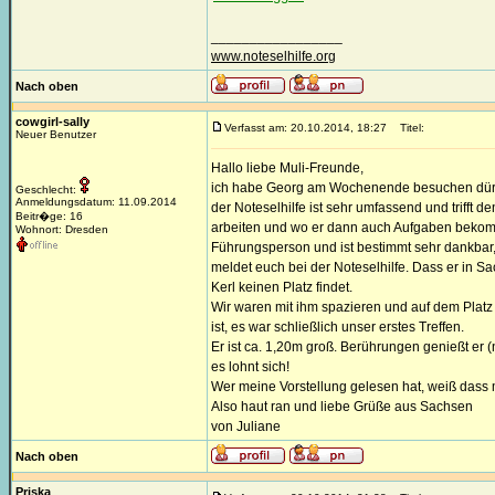
_________________
www.noteselhilfe.org
Nach oben
cowgirl-sally
Verfasst am: 20.10.2014, 18:27
Titel:
Neuer Benutzer
Hallo liebe Muli-Freunde,
ich habe Georg am Wochenende besuchen dürfen.
Geschlecht:
Anmeldungsdatum: 11.09.2014
der Noteselhilfe ist sehr umfassend und trifft d
Beitr�ge: 16
arbeiten und wo er dann auch Aufgaben bekommt
Wohnort: Dresden
Führungsperson und ist bestimmt sehr dankbar
meldet euch bei der Noteselhilfe. Dass er in Sa
Kerl keinen Platz findet.
Wir waren mit ihm spazieren und auf dem Platz 
ist, es war schließlich unser erstes Treffen.
Er ist ca. 1,20m groß. Berührungen genießt er (n
es lohnt sich!
Wer meine Vorstellung gelesen hat, weiß dass m
Also haut ran und liebe Grüße aus Sachsen
von Juliane
Nach oben
Priska