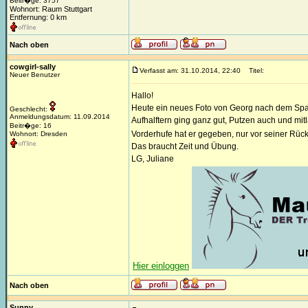
Beitr�ge: 3757
Wohnort: Raum Stuttgart
Entfernung: 0 km
Nach oben
cowgirl-sally
Verfasst am: 31.10.2014, 22:40
Titel:
Neuer Benutzer
Hallo!
Heute ein neues Foto von Georg nach dem Spa
Geschlecht:
Anmeldungsdatum: 11.09.2014
Aufhalftern ging ganz gut, Putzen auch und mit
Beitr�ge: 16
Vorderhufe hat er gegeben, nur vor seiner Rüc
Wohnort: Dresden
Das braucht Zeit und Übung.
LG, Juliane
Hier einloggen
Nach oben
Sunny