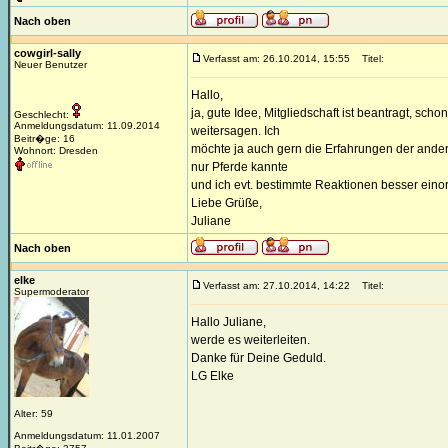
Nach oben
cowgirl-sally
Verfasst am: 26.10.2014, 15:55
Titel:
Neuer Benutzer
Hallo,
ja, gute Idee, Mitgliedschaft ist beantragt, sc
Geschlecht:
Anmeldungsdatum: 11.09.2014
weitersagen. Ich
Beitr�ge: 16
möchte ja auch gern die Erfahrungen der andere
Wohnort: Dresden
nur Pferde kannte
und ich evt. bestimmte Reaktionen besser ein
Liebe Grüße,
Juliane
Nach oben
elke
Verfasst am: 27.10.2014, 14:22
Titel:
Supermoderator
Hallo Juliane,
werde es weiterleiten.
Danke für Deine Geduld.
LG Elke
Alter: 59
Anmeldungsdatum: 11.01.2007