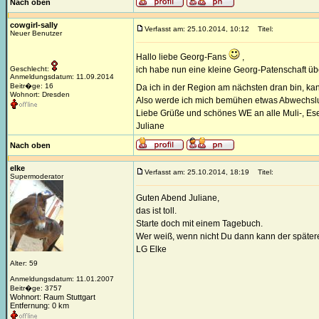
Nach oben
cowgirl-sally
Verfasst am: 25.10.2014, 10:12
Titel:
Neuer Benutzer
Hallo liebe Georg-Fans
,
Geschlecht:
ich habe nun eine kleine Georg-Patenschaft 
Anmeldungsdatum: 11.09.2014
Beitr�ge: 16
Da ich in der Region am nächsten dran bin, kann 
Wohnort: Dresden
Also werde ich mich bemühen etwas Abwechslun
Liebe Grüße und schönes WE an alle Muli-, Esel
Juliane
Nach oben
elke
Verfasst am: 25.10.2014, 18:19
Titel:
Supermoderator
Guten Abend Juliane,
das ist toll.
Starte doch mit einem Tagebuch.
Wer weiß, wenn nicht Du dann kann der spätere 
LG Elke
Alter: 59
Anmeldungsdatum: 11.01.2007
Beitr�ge: 3757
Wohnort: Raum Stuttgart
Entfernung: 0 km