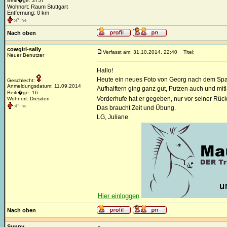
Beitr�ge: 3757
Wohnort: Raum Stuttgart
Entfernung: 0 km
Nach oben
cowgirl-sally
Verfasst am: 31.10.2014, 22:40
Titel:
Neuer Benutzer
Hallo!
Heute ein neues Foto von Georg nach dem Spa
Geschlecht:
Anmeldungsdatum: 11.09.2014
Aufhalftern ging ganz gut, Putzen auch und mit
Beitr�ge: 16
Vorderhufe hat er gegeben, nur vor seiner Rüc
Wohnort: Dresden
Das braucht Zeit und Übung.
LG, Juliane
Hier einloggen
Nach oben
Sunny