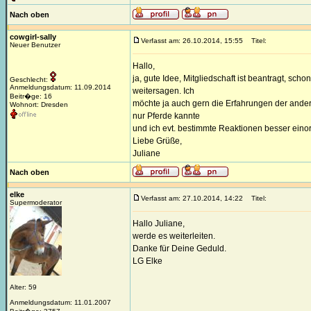
Nach oben
cowgirl-sally
Verfasst am: 26.10.2014, 15:55
Titel:
Neuer Benutzer
Hallo,
ja, gute Idee, Mitgliedschaft ist beantragt, sc
Geschlecht:
Anmeldungsdatum: 11.09.2014
weitersagen. Ich
Beitr�ge: 16
möchte ja auch gern die Erfahrungen der andere
Wohnort: Dresden
nur Pferde kannte
und ich evt. bestimmte Reaktionen besser ein
Liebe Grüße,
Juliane
Nach oben
elke
Verfasst am: 27.10.2014, 14:22
Titel:
Supermoderator
Hallo Juliane,
werde es weiterleiten.
Danke für Deine Geduld.
LG Elke
Alter: 59
Anmeldungsdatum: 11.01.2007