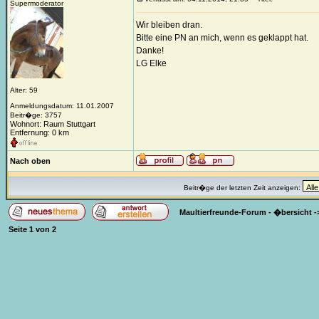
Supermoderator
Wir bleiben dran.
Bitte eine PN an mich, wenn es geklappt hat.
Danke!
LG Elke
Alter: 59
Anmeldungsdatum: 11.01.2007
Beitr�ge: 3757
Wohnort: Raum Stuttgart
Entfernung: 0 km
Nach oben
Beitr�ge der letzten Zeit anzeigen:
Maultierfreunde-Forum - �bersicht
-
Seite
1
von
2