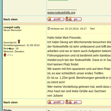
_________________
www.noteselhilfe.org
Nach oben
cowgirl-sally
Verfasst am: 20.10.2014, 18:27
Titel:
Neuer Benutzer
Hallo liebe Muli-Freunde,
ich habe Georg am Wochenende besuchen dürfen.
Geschlecht:
Anmeldungsdatum: 11.09.2014
der Noteselhilfe ist sehr umfassend und trifft d
Beitr�ge: 16
arbeiten und wo er dann auch Aufgaben bekommt
Wohnort: Dresden
Führungsperson und ist bestimmt sehr dankbar
meldet euch bei der Noteselhilfe. Dass er in Sa
Kerl keinen Platz findet.
Wir waren mit ihm spazieren und auf dem Platz 
ist, es war schließlich unser erstes Treffen.
Er ist ca. 1,20m groß. Berührungen genießt er (n
es lohnt sich!
Wer meine Vorstellung gelesen hat, weiß dass m
Also haut ran und liebe Grüße aus Sachsen
von Juliane
Nach oben
Priska