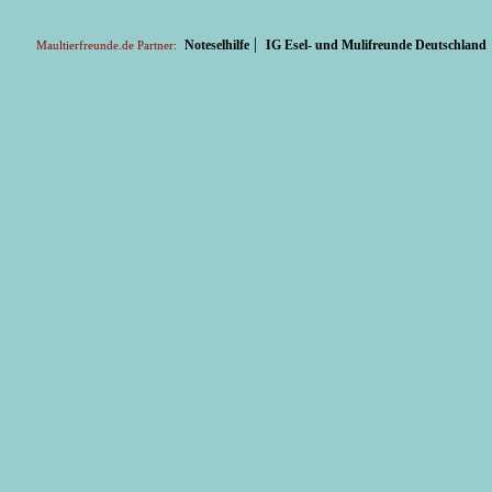
|
Noteselhilfe
IG Esel- und Mulifreunde Deutschland
Maultierfreunde.de Partner: