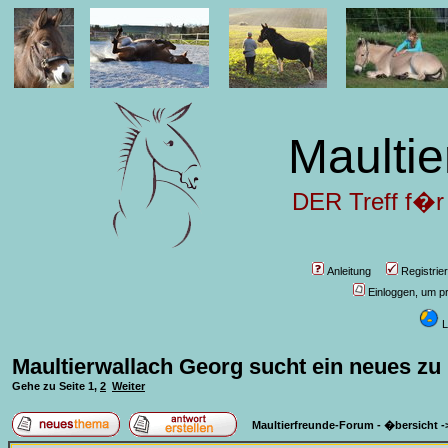
Maultie
DER Treff f�r
Anleitung
Registrie
Einloggen, um pr
L
Maultierwallach Georg sucht ein neues zu
Gehe zu Seite
1
,
2
Weiter
Maultierfreunde-Forum - �bersicht
-