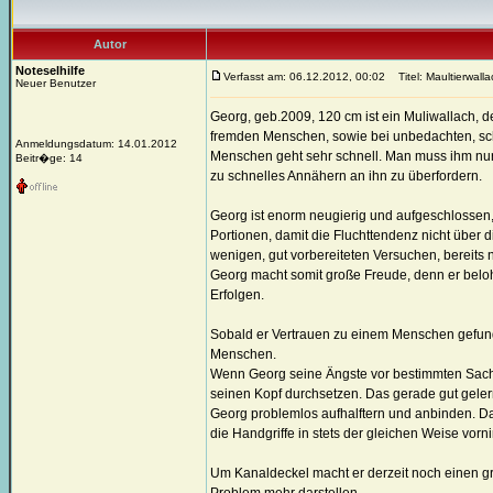
Autor
Noteselhilfe
Verfasst am: 06.12.2012, 00:02
Titel: Maultierwall
Neuer Benutzer
Georg, geb.2009, 120 cm ist ein Muliwallach, d
fremden Menschen, sowie bei unbedachten, sc
Anmeldungsdatum: 14.01.2012
Menschen geht sehr schnell. Man muss ihm nur 
Beitr�ge: 14
zu schnelles Annähern an ihn zu überfordern.
Georg ist enorm neugierig und aufgeschlossen
Portionen, damit die Fluchttendenz nicht über d
wenigen, gut vorbereiteten Versuchen, bereits
Georg macht somit große Freude, denn er belo
Erfolgen.
Sobald er Vertrauen zu einem Menschen gefunden
Menschen.
Wenn Georg seine Ängste vor bestimmten Sachen
seinen Kopf durchsetzen. Das gerade gut gele
Georg problemlos aufhalftern und anbinden. D
die Handgriffe in stets der gleichen Weise vo
Um Kanaldeckel macht er derzeit noch einen gr