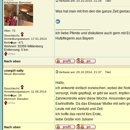
Verfasst am: 20.10.2014, 21:28
Titel:
Erfahrener Benutzer
Was hat man mit ihm den die ganze Zeit gemac
_________________
Alter: 72
Ich liebe Pferde und diskutiere auch gern mit 
Geschlecht:
Hufpflegerin aus Bayern
Anmeldungsdatum: 17.01.2013
Beitr�ge: 471
Wohnort: 93359 Wildenberg
Entfernung: 0 km
Nach oben
cowgirl-sally
Verfasst am: 20.10.2014, 21:37
Titel:
Neuer Benutzer
Hallo,
ich antworte einfach inzwischen, wobei die Not
Geschlecht:
Anmeldungsdatum: 11.09.2014
versorgt, Hufe gepflegt, er gibt sie auch. Impfe
Beitr�ge: 16
Zahnkontrolle wäre diese Woche. Ansonsten geh
Wohnort: Dresden
Eselnothilfe. Da das Ehepaar Wulke mit sehr gr
Leute mit viel Geduld und Zeit.
Ich hoffe das reicht fürs Erste,
liebe Grüße von Juliane
Nach oben