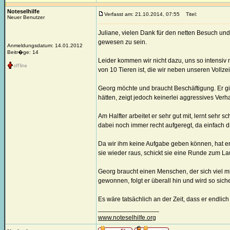
Noteselhilfe
Verfasst am: 21.10.2014, 07:55
Titel:
Neuer Benutzer
Juliane, vielen Dank für den netten Besuch u
gewesen zu sein.
Anmeldungsdatum: 14.01.2012
Beitr�ge: 14
Leider kommen wir nicht dazu, uns so intensiv 
von 10 Tieren ist, die wir neben unseren Vollze
Georg möchte und braucht Beschäftigung. Er gibt
hätten, zeigt jedoch keinerlei aggressives Verh
Am Halfter arbeitet er sehr gut mit, lernt sehr s
dabei noch immer recht aufgeregt, da einfach di
Da wir ihm keine Aufgabe geben können, hat er si
sie wieder raus, schickt sie eine Runde zum 
Georg braucht einen Menschen, der sich viel m
gewonnen, folgt er überall hin und wird so siche
Es wäre tatsächlich an der Zeit, dass er endli
_________________
www.noteselhilfe.org