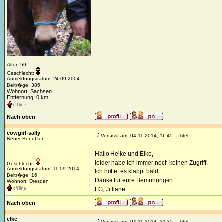
Alter: 59
Geschlecht:
Anmeldungsdatum: 24.09.2004
Beitr�ge: 385
Wohnort: Sachsen
Entfernung: 0 km
Nach oben
cowgirl-sally
Verfasst am: 04.11.2014, 16:45
Titel:
Neuer Benutzer
Hallo Heike und Elke,
leider habe ich immer noch keinen Zugriff.
Geschlecht:
Anmeldungsdatum: 11.09.2014
Ich hoffe, es klappt bald.
Beitr�ge: 16
Danke für eure Bemühungen.
Wohnort: Dresden
LG, Juliane
Nach oben
elke
Verfasst am: 04.11.2014, 21:35
Titel: