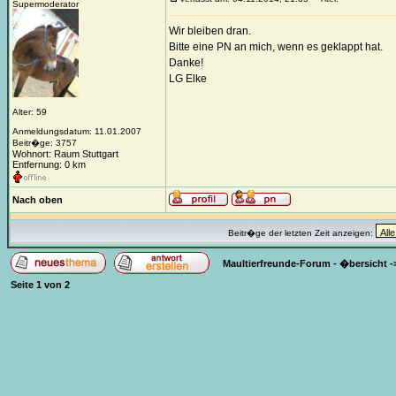
Supermoderator
Wir bleiben dran.
Bitte eine PN an mich, wenn es geklappt hat.
Danke!
LG Elke
Alter: 59
Anmeldungsdatum: 11.01.2007
Beitr�ge: 3757
Wohnort: Raum Stuttgart
Entfernung: 0 km
Nach oben
Beitr�ge der letzten Zeit anzeigen:
Maultierfreunde-Forum - �bersicht
-
Seite
1
von
2