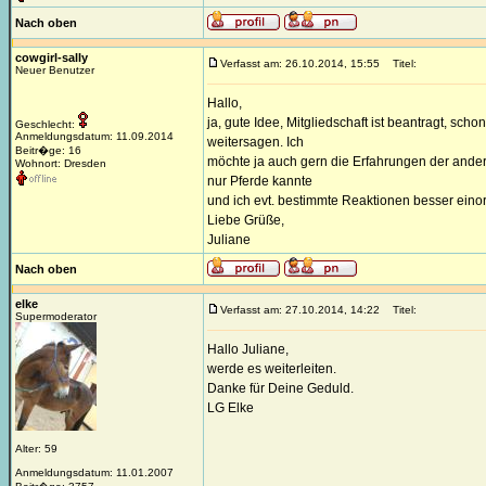
Nach oben
cowgirl-sally
Verfasst am: 26.10.2014, 15:55
Titel:
Neuer Benutzer
Hallo,
ja, gute Idee, Mitgliedschaft ist beantragt, sc
Geschlecht:
Anmeldungsdatum: 11.09.2014
weitersagen. Ich
Beitr�ge: 16
möchte ja auch gern die Erfahrungen der andere
Wohnort: Dresden
nur Pferde kannte
und ich evt. bestimmte Reaktionen besser ein
Liebe Grüße,
Juliane
Nach oben
elke
Verfasst am: 27.10.2014, 14:22
Titel:
Supermoderator
Hallo Juliane,
werde es weiterleiten.
Danke für Deine Geduld.
LG Elke
Alter: 59
Anmeldungsdatum: 11.01.2007