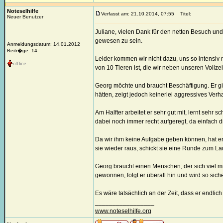
Noteselhilfe
Verfasst am: 21.10.2014, 07:55
Titel:
Neuer Benutzer
Juliane, vielen Dank für den netten Besuch u
gewesen zu sein.
Anmeldungsdatum: 14.01.2012
Beitr�ge: 14
Leider kommen wir nicht dazu, uns so intensiv 
von 10 Tieren ist, die wir neben unseren Vollze
Georg möchte und braucht Beschäftigung. Er gibt
hätten, zeigt jedoch keinerlei aggressives Verh
Am Halfter arbeitet er sehr gut mit, lernt sehr s
dabei noch immer recht aufgeregt, da einfach di
Da wir ihm keine Aufgabe geben können, hat er si
sie wieder raus, schickt sie eine Runde zum 
Georg braucht einen Menschen, der sich viel m
gewonnen, folgt er überall hin und wird so siche
Es wäre tatsächlich an der Zeit, dass er endli
_________________
www.noteselhilfe.org