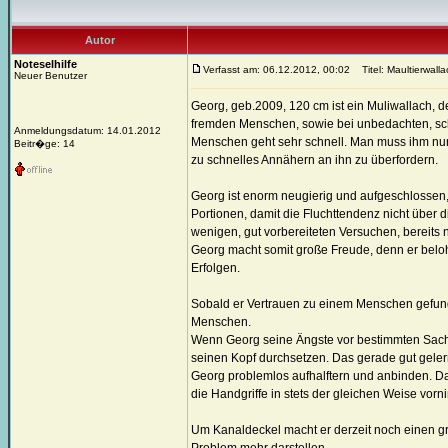
Autor
Noteselhilfe
Verfasst am: 06.12.2012, 00:02
Titel: Maultierwall
Neuer Benutzer
Georg, geb.2009, 120 cm ist ein Muliwallach, d
fremden Menschen, sowie bei unbedachten, sc
Anmeldungsdatum: 14.01.2012
Menschen geht sehr schnell. Man muss ihm nur 
Beitr�ge: 14
zu schnelles Annähern an ihn zu überfordern.
Georg ist enorm neugierig und aufgeschlossen
Portionen, damit die Fluchttendenz nicht über d
wenigen, gut vorbereiteten Versuchen, bereits
Georg macht somit große Freude, denn er belo
Erfolgen.
Sobald er Vertrauen zu einem Menschen gefunden
Menschen.
Wenn Georg seine Ängste vor bestimmten Sachen
seinen Kopf durchsetzen. Das gerade gut gele
Georg problemlos aufhalftern und anbinden. D
die Handgriffe in stets der gleichen Weise vo
Um Kanaldeckel macht er derzeit noch einen gr