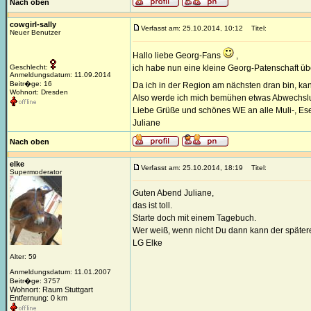
Nach oben
cowgirl-sally
Verfasst am: 25.10.2014, 10:12
Titel:
Neuer Benutzer
Hallo liebe Georg-Fans
,
Geschlecht:
ich habe nun eine kleine Georg-Patenschaft 
Anmeldungsdatum: 11.09.2014
Beitr�ge: 16
Da ich in der Region am nächsten dran bin, kann 
Wohnort: Dresden
Also werde ich mich bemühen etwas Abwechslun
Liebe Grüße und schönes WE an alle Muli-, Esel
Juliane
Nach oben
elke
Verfasst am: 25.10.2014, 18:19
Titel:
Supermoderator
Guten Abend Juliane,
das ist toll.
Starte doch mit einem Tagebuch.
Wer weiß, wenn nicht Du dann kann der spätere 
LG Elke
Alter: 59
Anmeldungsdatum: 11.01.2007
Beitr�ge: 3757
Wohnort: Raum Stuttgart
Entfernung: 0 km