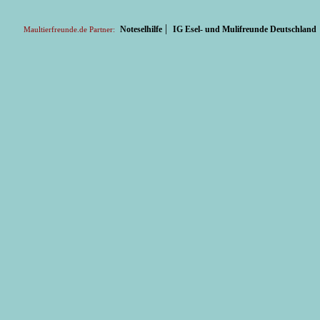
|
Noteselhilfe
IG Esel- und Mulifreunde Deutschland
Maultierfreunde.de Partner: