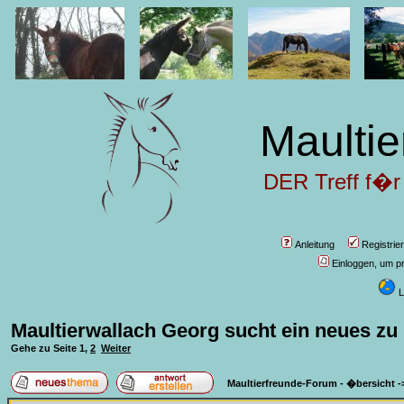
Maultie
DER Treff f�r
Anleitung
Registrie
Einloggen, um pr
L
Maultierwallach Georg sucht ein neues zu
Gehe zu Seite
1
,
2
Weiter
Maultierfreunde-Forum - �bersicht
-