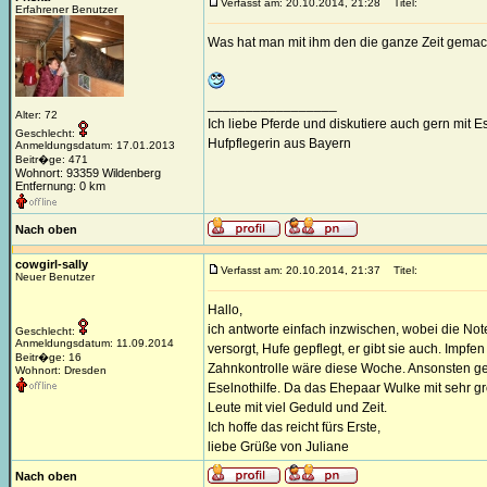
Verfasst am: 20.10.2014, 21:28
Titel:
Erfahrener Benutzer
Was hat man mit ihm den die ganze Zeit gemac
_________________
Alter: 72
Ich liebe Pferde und diskutiere auch gern mit 
Geschlecht:
Hufpflegerin aus Bayern
Anmeldungsdatum: 17.01.2013
Beitr�ge: 471
Wohnort: 93359 Wildenberg
Entfernung: 0 km
Nach oben
cowgirl-sally
Verfasst am: 20.10.2014, 21:37
Titel:
Neuer Benutzer
Hallo,
ich antworte einfach inzwischen, wobei die Not
Geschlecht:
Anmeldungsdatum: 11.09.2014
versorgt, Hufe gepflegt, er gibt sie auch. Impfe
Beitr�ge: 16
Zahnkontrolle wäre diese Woche. Ansonsten geh
Wohnort: Dresden
Eselnothilfe. Da das Ehepaar Wulke mit sehr gr
Leute mit viel Geduld und Zeit.
Ich hoffe das reicht fürs Erste,
liebe Grüße von Juliane
Nach oben