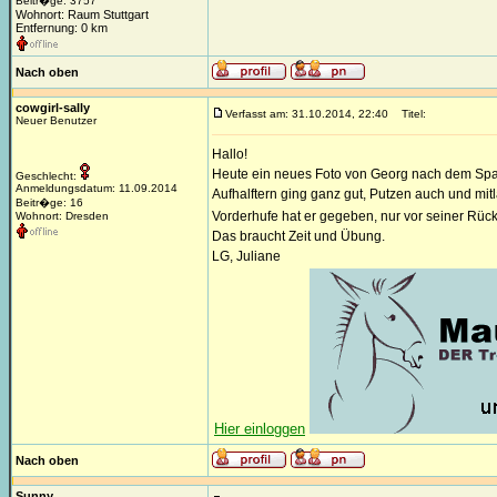
Beitr�ge: 3757
Wohnort: Raum Stuttgart
Entfernung: 0 km
Nach oben
cowgirl-sally
Verfasst am: 31.10.2014, 22:40
Titel:
Neuer Benutzer
Hallo!
Heute ein neues Foto von Georg nach dem Spa
Geschlecht:
Anmeldungsdatum: 11.09.2014
Aufhalftern ging ganz gut, Putzen auch und mit
Beitr�ge: 16
Vorderhufe hat er gegeben, nur vor seiner Rüc
Wohnort: Dresden
Das braucht Zeit und Übung.
LG, Juliane
Hier einloggen
Nach oben
Sunny