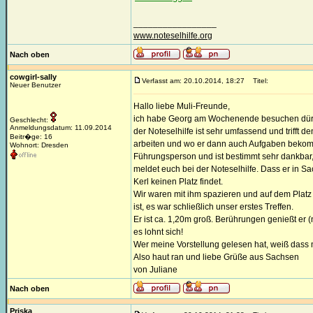
_________________
www.noteselhilfe.org
Nach oben
cowgirl-sally
Verfasst am: 20.10.2014, 18:27
Titel:
Neuer Benutzer
Hallo liebe Muli-Freunde,
ich habe Georg am Wochenende besuchen dürfen.
Geschlecht:
Anmeldungsdatum: 11.09.2014
der Noteselhilfe ist sehr umfassend und trifft d
Beitr�ge: 16
arbeiten und wo er dann auch Aufgaben bekommt
Wohnort: Dresden
Führungsperson und ist bestimmt sehr dankbar
meldet euch bei der Noteselhilfe. Dass er in Sa
Kerl keinen Platz findet.
Wir waren mit ihm spazieren und auf dem Platz 
ist, es war schließlich unser erstes Treffen.
Er ist ca. 1,20m groß. Berührungen genießt er (n
es lohnt sich!
Wer meine Vorstellung gelesen hat, weiß dass m
Also haut ran und liebe Grüße aus Sachsen
von Juliane
Nach oben
Priska