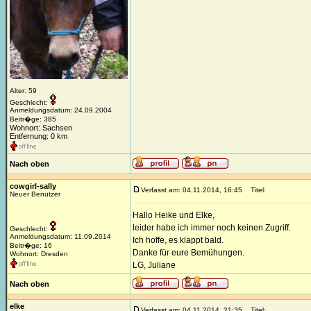
Alter: 59
Geschlecht:
Anmeldungsdatum: 24.09.2004
Beitr�ge: 385
Wohnort: Sachsen
Entfernung: 0 km
Nach oben
cowgirl-sally
Verfasst am: 04.11.2014, 16:45
Titel:
Neuer Benutzer
Hallo Heike und Elke,
leider habe ich immer noch keinen Zugriff.
Geschlecht:
Anmeldungsdatum: 11.09.2014
Ich hoffe, es klappt bald.
Beitr�ge: 16
Danke für eure Bemühungen.
Wohnort: Dresden
LG, Juliane
Nach oben
elke
Verfasst am: 04.11.2014, 21:35
Titel: