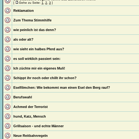
[
Gehe zu Seite:
1
,
2
,
3
]
Reklamation
Zum Thema Stimmhilfe
wie peinlich ist das denn?
als oder alt?
wie sieht ein halbes Pferd aus?
es soll wirklich passiert sein:
Ich züchte mir ein eigenes Muli!
Schippt ihr noch oder chillt ihr schon?
Eselfilmchen: Wie bekommt man einen Esel den Berg rauf?
Berufswahl
Achmed der Terrorist
hund, Katz, Mensch
Grillsaison - und echte Männer
Neue Reitbahnregeln