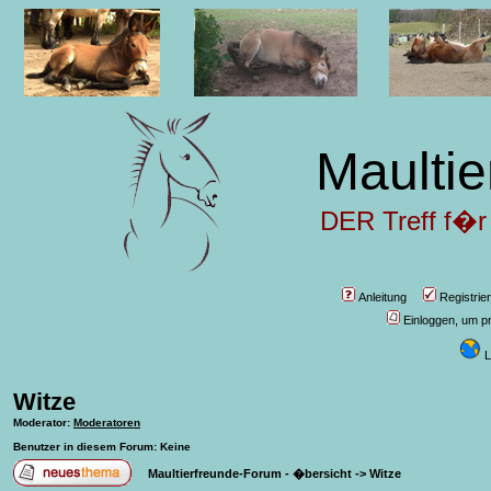
Maultie
DER Treff f�r
Anleitung
Registrie
Einloggen, um pr
L
Witze
Moderator
:
Moderatoren
Benutzer in diesem Forum: Keine
Maultierfreunde-Forum - �bersicht
->
Witze