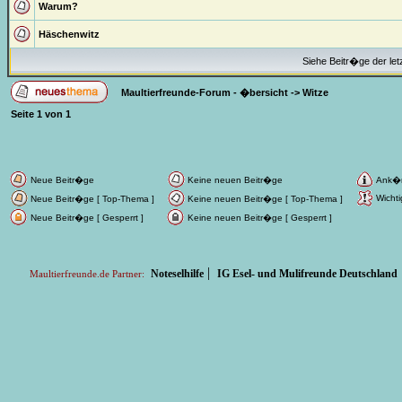
Warum?
Häschenwitz
Siehe Beitr�ge der let
Maultierfreunde-Forum - �bersicht
->
Witze
Seite
1
von
1
Neue Beitr�ge
Keine neuen Beitr�ge
Ank�
Wichti
Neue Beitr�ge [ Top-Thema ]
Keine neuen Beitr�ge [ Top-Thema ]
Neue Beitr�ge [ Gesperrt ]
Keine neuen Beitr�ge [ Gesperrt ]
|
Noteselhilfe
IG Esel- und Mulifreunde Deutschland
Maultierfreunde.de Partner: